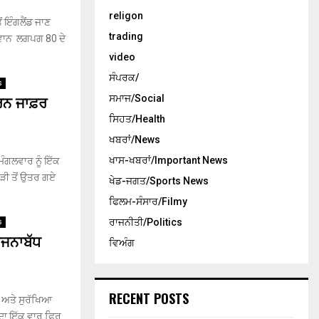
religon
ਂ ਇੰਗਲੈਂਡ ਜਾਣ
trading
ਜਵਾਨ ਲਗਪਗ 80 ਦੇ
video
ਸੰਪਰਕ/
s
ਰਨ ਜਾਫ਼ਰ
ਸਮਾਜ/Social
ਸਿਹਤ/Health
ਖਬਰਾਂ/News
ਖਾਸ-ਖਬਰਾਂ/Important News
ਮੰਗਲਵਾਰ ਨੂੰ ਇੱਕ
ਟੜੀ ਤੋਂ ਉਤਰ ਗਏ
ਖੇਡ-ਜਗਤ/Sports News
ਫਿਲਮ-ਸੰਸਾਰ/Filmy
ਰਾਜਨੀਤੀ/Politics
s
ਯੋਜਨਾਬੱਧ
ਵਿਅੰਗ
RECENT POSTS
ਤੀ ਅਤੇ ਸੁਰੱਖਿਆ
ਦਾ ਇੱਕ ਵਾਰ ਫਿਰ