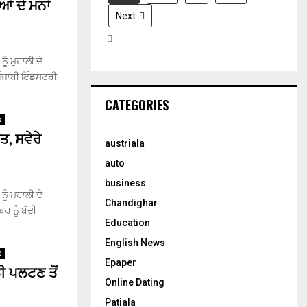
ਂ ਦੇ ਮਨਾਂ
H
Next
ੰ ਮੁਹਾਲੀ ਦੇ
ਪੰਜਾਬੀ ਇੰਡਸਟਰੀ
CATEGORIES
s
ਤ, ਸਵੇਰੇ
austriala
auto
business
ੰ ਮੁਹਾਲੀ ਦੇ
Chandighar
 ਨੂੰ ਬੱਦੀ
Education
English News
s
Epaper
ਤੀ ਪਲਟਣ ਤੋਂ
Online Dating
Patiala