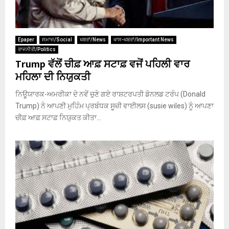
Epaper
ਸਮਾਜ/Social
ਖਬਰਾਂ/News
ਖਾਸ-ਖਬਰਾਂ/Important News
ਰਾਜਨੀਤੀ/Politics
Trump ਵੱਲੋਂ ਚੀਫ਼ ਆਫ਼ ਸਟਾਫ਼ ਵਜੋਂ ਪਹਿਲੀ ਵਾਰ
ਮਹਿਲਾ ਦੀ ਨਿਯੁਕਤੀ
ਨਿਊਯਾਰਕ-ਅਮਰੀਕਾ ਦੇ ਨਵੇਂ ਚੁਣੇ ਗਏ ਰਾਸ਼ਟਰਪਤੀ ਡੋਨਲਡ ਟਰੰਪ (Donald
Trump) ਨੇ ਆਪਣੀ ਮੁਹਿੰਮ ਪ੍ਰਬੰਧਕ ਸੂਜ਼ੀ ਵਾਈਲਸ (susie wiles) ਨੂੰ ਆਪਣਾ
ਚੀਫ਼ ਆਫ਼ ਸਟਾਫ਼ ਨਿਯੁਕਤ ਕੀਤਾ...