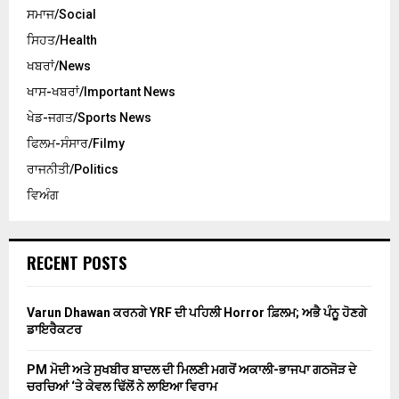
ਸਮਾਜ/Social
ਸਿਹਤ/Health
ਖਬਰਾਂ/News
ਖਾਸ-ਖਬਰਾਂ/Important News
ਖੇਡ-ਜਗਤ/Sports News
ਫਿਲਮ-ਸੰਸਾਰ/Filmy
ਰਾਜਨੀਤੀ/Politics
ਵਿਅੰਗ
RECENT POSTS
Varun Dhawan ਕਰਨਗੇ YRF ਦੀ ਪਹਿਲੀ Horror ਫ਼ਿਲਮ; ਅਭੈ ਪੰਨੂ ਹੋਣਗੇ
ਡਾਇਰੈਕਟਰ
PM ਮੋਦੀ ਅਤੇ ਸੁਖਬੀਰ ਬਾਦਲ ਦੀ ਮਿਲਣੀ ਮਗਰੋਂ ਅਕਾਲੀ-ਭਾਜਪਾ ਗਠਜੋੜ ਦੇ
ਚਰਚਿਆਂ ‘ਤੇ ਕੇਵਲ ਢਿੱਲੋਂ ਨੇ ਲਾਇਆ ਵਿਰਾਮ