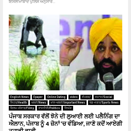
ਇਸਲਾਮਾਬਾਦ ਪੁਲਿਸ ਅਨੁਸਾਰ...
English News
Epaper
Online Dating
video
ਸੰਪਰਕ/
ਸਮਾਜ/Social
ਸਿਹਤ/Health
ਖਬਰਾਂ/News
ਖਾਸ-ਖਬਰਾਂ/Important News
ਖੇਡ-ਜਗਤ/Sports News
ਫਿਲਮ-ਸੰਸਾਰ/Filmy
ਰਾਜਨੀਤੀ/Politics
ਵਿਅੰਗ
ਪੰਜਾਬ ਸਰਕਾਰ ਵੱਲੋਂ ਝੋਨੇ ਦੀ ਲੁਆਈ ਲਈ ਪਲੈਨਿੰਗ ਦਾ
ਐਲਾਨ, ਪੰਜਾਬ ਨੂੰ 4 ਜ਼ੋਨਾਂ ‘ਚ ਵੰਡਿਆ, ਜਾਣੋ ਕਦੋਂ ਆਏਗੀ