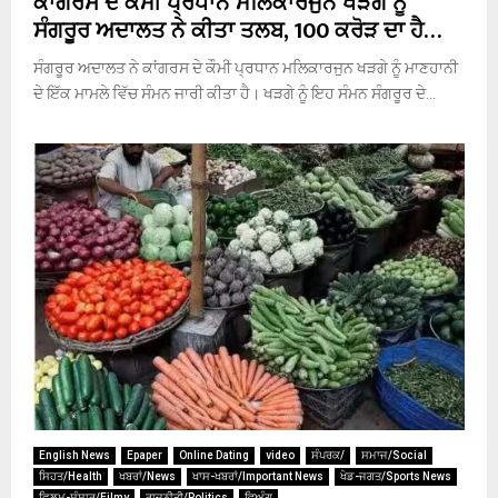
ਕਾਂਗਰਸ ਦੇ ਕੌਮੀ ਪ੍ਰਧਾਨ ਮਲਿਕਾਰਜੁਨ ਖੜਗੇ ਨੂੰ
ਸੰਗਰੂਰ ਅਦਾਲਤ ਨੇ ਕੀਤਾ ਤਲਬ, 100 ਕਰੋੜ ਦਾ ਹੈ…
ਸੰਗਰੂਰ ਅਦਾਲਤ ਨੇ ਕਾਂਗਰਸ ਦੇ ਕੌਮੀ ਪ੍ਰਧਾਨ ਮਲਿਕਾਰਜੁਨ ਖੜਗੇ ਨੂੰ ਮਾਣਹਾਨੀ
ਦੇ ਇੱਕ ਮਾਮਲੇ ਵਿੱਚ ਸੰਮਨ ਜਾਰੀ ਕੀਤਾ ਹੈ। ਖੜਗੇ ਨੂੰ ਇਹ ਸੰਮਨ ਸੰਗਰੂਰ ਦੇ...
English News
Epaper
Online Dating
video
ਸੰਪਰਕ/
ਸਮਾਜ/Social
ਸਿਹਤ/Health
ਖਬਰਾਂ/News
ਖਾਸ-ਖਬਰਾਂ/Important News
ਖੇਡ-ਜਗਤ/Sports News
ਫਿਲਮ-ਸੰਸਾਰ/Filmy
ਰਾਜਨੀਤੀ/Politics
ਵਿਅੰਗ