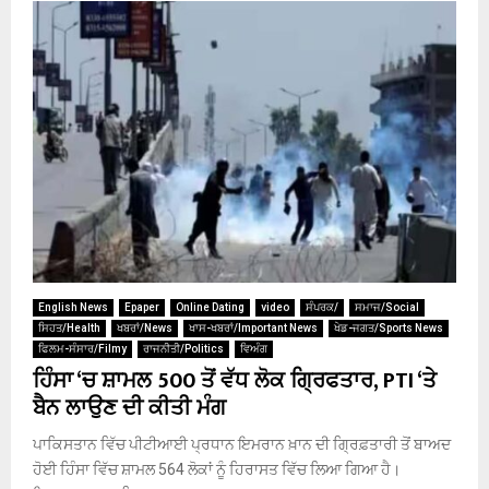
English News
Epaper
Online Dating
video
ਸੰਪਰਕ/
ਸਮਾਜ/Social
ਸਿਹਤ/Health
ਖਬਰਾਂ/News
ਖਾਸ-ਖਬਰਾਂ/Important News
ਖੇਡ-ਜਗਤ/Sports News
ਫਿਲਮ-ਸੰਸਾਰ/Filmy
ਰਾਜਨੀਤੀ/Politics
ਵਿਅੰਗ
ਹਿੰਸਾ ‘ਚ ਸ਼ਾਮਲ 500 ਤੋਂ ਵੱਧ ਲੋਕ ਗ੍ਰਿਫਤਾਰ, PTI ‘ਤੇ
ਬੈਨ ਲਾਉਣ ਦੀ ਕੀਤੀ ਮੰਗ
ਪਾਕਿਸਤਾਨ ਵਿੱਚ ਪੀਟੀਆਈ ਪ੍ਰਧਾਨ ਇਮਰਾਨ ਖ਼ਾਨ ਦੀ ਗ੍ਰਿਫ਼ਤਾਰੀ ਤੋਂ ਬਾਅਦ
ਹੋਈ ਹਿੰਸਾ ਵਿੱਚ ਸ਼ਾਮਲ 564 ਲੋਕਾਂ ਨੂੰ ਹਿਰਾਸਤ ਵਿੱਚ ਲਿਆ ਗਿਆ ਹੈ।