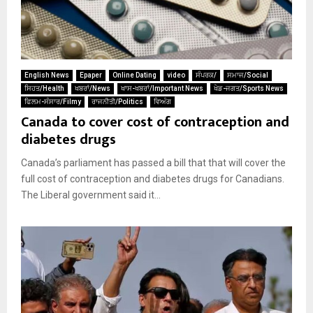
English News
Epaper
Online Dating
video
ਸੰਪਰਕ/
ਸਮਾਜ/Social
ਸਿਹਤ/Health
ਖਬਰਾਂ/News
ਖਾਸ-ਖਬਰਾਂ/Important News
ਖੇਡ-ਜਗਤ/Sports News
ਫਿਲਮ-ਸੰਸਾਰ/Filmy
ਰਾਜਨੀਤੀ/Politics
ਵਿਅੰਗ
Canada to cover cost of contraception and
diabetes drugs
Canada’s parliament has passed a bill that that will cover the
full cost of contraception and diabetes drugs for Canadians.
The Liberal government said it...