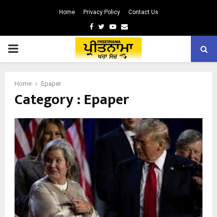
Home
Privacy Policy
Contact Us
Facebook
Twitter
Youtube
Email
PRIMARY
MENU
Home
Epaper
Category : Epaper