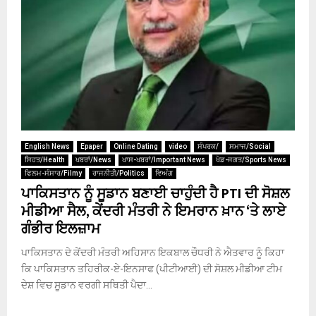
English News
Epaper
Online Dating
video
ਸੰਪਰਕ/
ਸਮਾਜ/Social
ਸਿਹਤ/Health
ਖਬਰਾਂ/News
ਖਾਸ-ਖਬਰਾਂ/Important News
ਖੇਡ-ਜਗਤ/Sports News
ਫਿਲਮ-ਸੰਸਾਰ/Filmy
ਰਾਜਨੀਤੀ/Politics
ਵਿਅੰਗ
ਪਾਕਿਸਤਾਨ ਨੂੰ ਸੂਡਾਨ ਬਣਾਈ ਚਾਹੁੰਦੀ ਹੈ PTI ਦੀ ਸੋਸ਼ਲ
ਮੀਡੀਆ ਸੈਲ, ਕੇਂਦਰੀ ਮੰਤਰੀ ਨੇ ਇਮਰਾਨ ਖ਼ਾਨ ‘ਤੇ ਲਾਏ
ਗੰਭੀਰ ਇਲਜ਼ਾਮ
ਪਾਕਿਸਤਾਨ ਦੇ ਕੇਂਦਰੀ ਮੰਤਰੀ ਅਹਿਸਾਨ ਇਕਬਾਲ ਚੌਧਰੀ ਨੇ ਐਤਵਾਰ ਨੂੰ ਕਿਹਾ
ਕਿ ਪਾਕਿਸਤਾਨ ਤਹਿਰੀਕ-ਏ-ਇਨਸਾਫ (ਪੀਟੀਆਈ) ਦੀ ਸੋਸ਼ਲ ਮੀਡੀਆ ਟੀਮ
ਦੇਸ਼ ਵਿਚ ਸੂਡਾਨ ਵਰਗੀ ਸਥਿਤੀ ਪੈਦਾ...