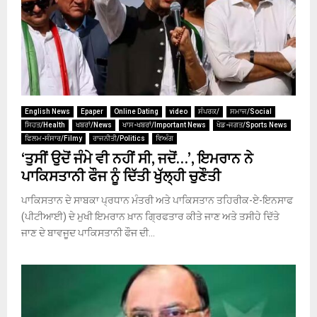
English News
Epaper
Online Dating
video
ਸੰਪਰਕ/
ਸਮਾਜ/Social
ਸਿਹਤ/Health
ਖਬਰਾਂ/News
ਖਾਸ-ਖਬਰਾਂ/Important News
ਖੇਡ-ਜਗਤ/Sports News
ਫਿਲਮ-ਸੰਸਾਰ/Filmy
ਰਾਜਨੀਤੀ/Politics
ਵਿਅੰਗ
‘ਤੁਸੀਂ ਉਦੋਂ ਜੰਮੇ ਵੀ ਨਹੀਂ ਸੀ, ਜਦੋਂ…’, ਇਮਰਾਨ ਨੇ
ਪਾਕਿਸਤਾਨੀ ਫੌਜ ਨੂੰ ਦਿੱਤੀ ਖੁੱਲ੍ਹੀ ਚੁਣੌਤੀ
ਪਾਕਿਸਤਾਨ ਦੇ ਸਾਬਕਾ ਪ੍ਰਧਾਨ ਮੰਤਰੀ ਅਤੇ ਪਾਕਿਸਤਾਨ ਤਹਿਰੀਕ-ਏ-ਇਨਸਾਫ
(ਪੀਟੀਆਈ) ਦੇ ਮੁਖੀ ਇਮਰਾਨ ਖ਼ਾਨ ਗ੍ਰਿਫਤਾਰ ਕੀਤੇ ਜਾਣ ਅਤੇ ਤਸੀਹੇ ਦਿੱਤੇ
ਜਾਣ ਦੇ ਬਾਵਜੂਦ ਪਾਕਿਸਤਾਨੀ ਫੌਜ ਦੀ...