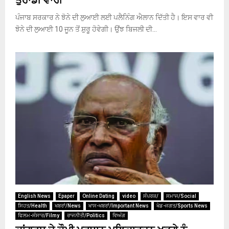
ਤੁਹਾਡੀ ਵਾਰੀ
ਪੰਜਾਬ ਸਰਕਾਰ ਨੇ ਝੋਨੇ ਦੀ ਲੁਆਈ ਲਈ ਪਲੈਨਿੰਗ ਐਲਾਨ ਦਿੱਤੀ ਹੈ। ਇਸ ਵਾਰ ਵੀ
ਝੋਨੇ ਦੀ ਲੁਆਈ 10 ਜੂਨ ਤੋਂ ਸ਼ੁਰੂ ਹੋਵੇਗੀ। ਉਂਝ ਬਿਜਲੀ ਦੀ...
English News
Epaper
Online Dating
video
ਸੰਪਰਕ/
ਸਮਾਜ/Social
ਸਿਹਤ/Health
ਖਬਰਾਂ/News
ਖਾਸ-ਖਬਰਾਂ/Important News
ਖੇਡ-ਜਗਤ/Sports News
ਫਿਲਮ-ਸੰਸਾਰ/Filmy
ਰਾਜਨੀਤੀ/Politics
ਵਿਅੰਗ