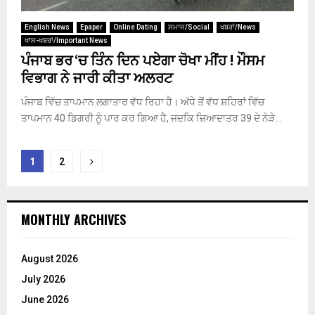
English News
Epaper
Online Dating
ਸਮਾਜ/Social
ਖਬਰਾਂ/News
ਖਾਸ-ਖਬਰਾਂ/Important News
ਪੰਜਾਬ ਭਰ ‘ਚ ਤਿੰਨ ਦਿਨ ਪਏਗਾ ਚੋਖਾ ਮੀਂਹ ! ਮੌਸਮ
ਵਿਭਾਗ ਨੇ ਜਾਰੀ ਕੀਤਾ ਅਲਰਟ
ਪੰਜਾਬ ਵਿੱਚ ਤਾਪਮਾਨ ਲਗਾਤਾਰ ਵੱਧ ਰਿਹਾ ਹੈ। ਅੱਧੇ ਤੋਂ ਵੱਧ ਸ਼ਹਿਰਾਂ ਵਿੱਚ
ਤਾਪਮਾਨ 40 ਡਿਗਰੀ ਨੂੰ ਪਾਰ ਕਰ ਗਿਆ ਹੈ, ਜਦਕਿ ਜ਼ਿਆਦਾਤਰ 39 ਦੇ ਨੇੜੇ...
Posts
1
2
pagination
MONTHLY ARCHIVES
August 2026
July 2026
June 2026