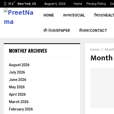
F
New York, US
August 6, 2026
Home
Privacy Policy
Co
77.2
HOME
ਸਮਾਜ/SOCIAL
ਸਿਹਤ/HEAL
ਈ-ਪੇਪਰ/EPAPER
ਸੰਪਰਕ/CONTACT
MONTHLY ARCHIVES
Home
Month
Month 
August 2026
July 2026
June 2026
May 2026
April 2026
March 2026
February 2026