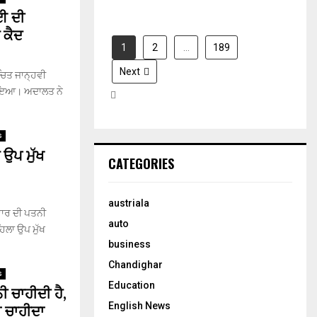
ਬਈ ਦੀ
 ਕੈਦ
1
2
…
189
Next
ਚਿਤ ਜਾਨ੍ਹਵੀ
ੁਣਾਇਆ। ਅਦਾਲਤ ਨੇ
s
ਉਪ ਮੁੱਖ
CATEGORIES
austriala
ਵਾਰ ਦੀ ਪਤਨੀ
auto
ਹਿਲਾ ਉਪ ਮੁੱਖ
business
Chandighar
s
Education
ੀ ਚਾਹੀਦੀ ਹੈ,
ਾ ਚਾਹੀਦਾ
English News