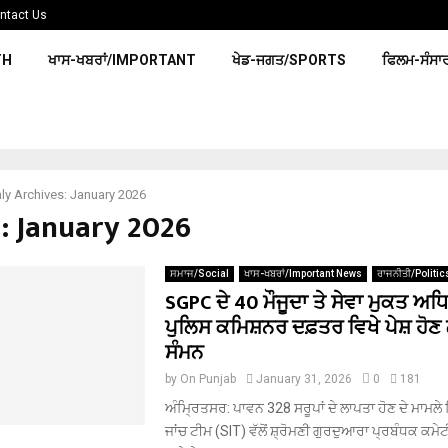
ntact Us
TH
ਖਾਸ-ਖਬਰਾਂ/IMPORTANT
ਖੇਡ-ਜਗਤ/SPORTS
ਫਿਲਮ-ਸੰਸਾ
ly Archives: January 2026
: January 2026
ਸਮਾਜ/Social
ਖਾਸ-ਖਬਰਾਂ/Important News
ਰਾਜਨੀਤੀ/Politic
SGPC ਦੇ 40 ਮੌਜੂਦਾ ਤੇ ਸੇਵਾ ਮੁਕਤ ਅਧਿ
ਪੁਲਿਸ ਕਮਿਸ਼ਨਰ ਦਫ਼ਤਰ ਵਿਖੇ ਪੇਸ਼ ਹੋਣ
ਸੰਮਨ
by
On Punjab
January 31, 2026
0
181
ਅੰਮ੍ਰਿਤਸਰ: ਪਾਵਨ 328 ਸਰੂਪਾਂ ਦੇ ਲਾਪਤਾ ਹੋਣ ਦੇ ਮਾਮਲੇ ਵ
ਜਾਂਚ ਟੀਮ (SIT) ਵੱਲੋਂ ਸ਼੍ਰੋਮਣੀ ਗੁਰਦੁਆਰਾ ਪ੍ਰਬੰਧਕ ਕਮੇਟੀ