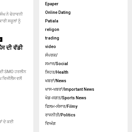
Epaper
Online Dating
ੰਘ ਨੇ ਚੇਤਾਵਨੀ
ੀ ਸਕੂਲਾਂ ਨੂੰ
Patiala
religon
trading
s
ਂਸ ਦੀ ਵੱਡੀ
video
ਸੰਪਰਕ/
ਸਮਾਜ/Social
ਲ ਦੀ SMO ਹਰਲੀਨ
ਸਿਹਤ/Health
ਵਿਜੀਲੈਂਸ ਵਲੋਂ
ਖਬਰਾਂ/News
ਖਾਸ-ਖਬਰਾਂ/Important News
ਖੇਡ-ਜਗਤ/Sports News
ਫਿਲਮ-ਸੰਸਾਰ/Filmy
ਰਾਜਨੀਤੀ/Politics
ਾਂ ਦੇ ਕਈ
ਵਿਅੰਗ