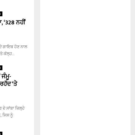
H
s
, ‘328 ਨਹੀਂ
ਂ ਦੇ ਗਾਇਬ ਹੋਣ ਨਾਲ
 ਕੱਲ੍ਹ...
s
ਜੰਮੂ-
ਰਹੱਦ ‘ਤੇ
ਦੇ ਸਾਂਬਾ ਜ਼ਿਲ੍ਹੇ
 ਜਿਸ ਨੂੰ
s