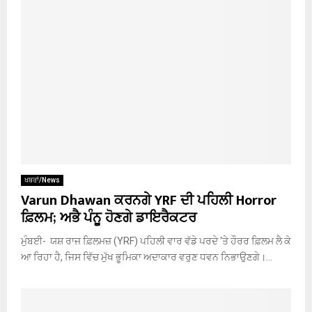
ਖਬਰਾਂ/News
Varun Dhawan ਕਰਨਗੇ YRF ਦੀ ਪਹਿਲੀ Horror
ਫ਼ਿਲਮ; ਅਭੈ ਪੰਨੂ ਹੋਣਗੇ ਡਾਇਰੈਕਟਰ
ਮੁੰਬਈ- ਯਸ਼ ਰਾਜ ਫ਼ਿਲਮਜ਼ (YRF) ਪਹਿਲੀ ਵਾਰ ਵੱਡੇ ਪਰਦੇ ‘ਤੇ ਹੌਰਰ ਫ਼ਿਲਮ ਲੈ ਕੇ
ਆ ਰਿਹਾ ਹੈ, ਜਿਸ ਵਿੱਚ ਮੁੱਖ ਭੂਮਿਕਾ ਅਦਾਕਾਰ ਵਰੁਣ ਧਵਨ ਨਿਭਾਉਣਗੇ।...