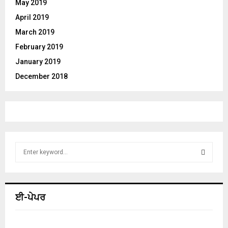
May 2019
April 2019
March 2019
February 2019
January 2019
December 2018
S
e
a
S
r
c
E
ਈ-ਪੇਪਰ
h
f
A
o