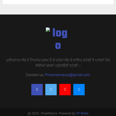
ਪ੍ਰੀਤਨਾਮਾ ਸੱਚ ਤੇ ਨਿਰਪੱਖ ਕਲਮ ਹੈ ਜੋ ਹਮੇਸ਼ਾ ਸੱਚ ਤੇ ਕਾਇਮ ਰਹੇਗੀ ਤੇ ਪਾਠਕਾਂ ਤੱਕ
ਸੱਚੀਆਂ ਖ਼ਬਰਾਂ ਪਹੁੰਚਾਉਂਦੀ ਰਹੇਗੀ ।
Contact us:
Preetnamausa@gmail.com
@ 2020 - PreetNama. Powered by
GP Webs