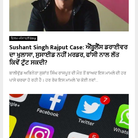
ਫਿਲਮ-ਸੰਸਾਰ/Filmy
Sushant Singh Rajput Case: ਐਂਬੂਲੈਂਸ ਡਰਾਈਵਰ
ਦਾ ਖੁਲਾਸਾ, ਸੁਸਾਈਡ ਨਹੀਂ ਮਰਡਰ, ਫਾਂਸੀ ਨਾਲ ਲੱਤ
ਕਿਵੇਂ ਟੁੱਟ ਸਕਦੀ?
ਬਾਲੀਵੁੱਡ ਅਭਿਨੇਤਾ ਸੁਸ਼ਾਂਤ ਸਿੰਘ ਰਾਜਪੂਤ ਦੀ ਮੌਤ ਤੋਂ ਬਾਅਦ ਇਸ ਮਾਮਲੇ ਦੀ ਹਰ
ਪਾਸੇ ਚਰਚਾ ਹੋ ਰਹੀ ਹੈ। ਹਰ ਰੋਜ਼ ਇਸ ਮਾਮਲੇ ‘ਚ ਕੋਈ ਨਵਾਂ...