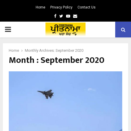
Home
Privacy Policy
Contact Us
Facebook
Twitter
Youtube
Email
PRIMARY
MENU
Home
Monthly Archives: September 2020
Month : September 2020