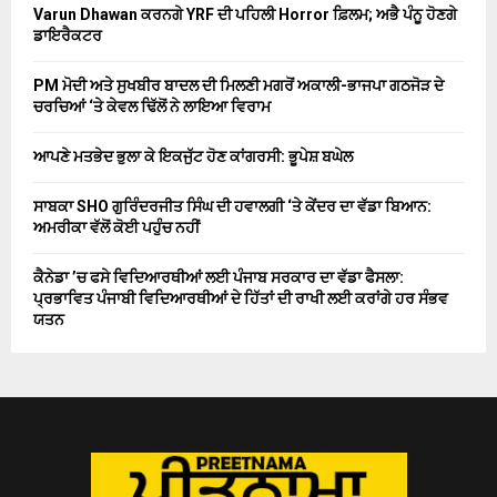
Varun Dhawan ਕਰਨਗੇ YRF ਦੀ ਪਹਿਲੀ Horror ਫ਼ਿਲਮ; ਅਭੈ ਪੰਨੂ ਹੋਣਗੇ
ਡਾਇਰੈਕਟਰ
PM ਮੋਦੀ ਅਤੇ ਸੁਖਬੀਰ ਬਾਦਲ ਦੀ ਮਿਲਣੀ ਮਗਰੋਂ ਅਕਾਲੀ-ਭਾਜਪਾ ਗਠਜੋੜ ਦੇ
ਚਰਚਿਆਂ ‘ਤੇ ਕੇਵਲ ਢਿੱਲੋਂ ਨੇ ਲਾਇਆ ਵਿਰਾਮ
ਆਪਣੇ ਮਤਭੇਦ ਭੁਲਾ ਕੇ ਇਕਜੁੱਟ ਹੋਣ ਕਾਂਗਰਸੀ: ਭੂਪੇਸ਼ ਬਘੇਲ
ਸਾਬਕਾ SHO ਗੁਰਿੰਦਰਜੀਤ ਸਿੰਘ ਦੀ ਹਵਾਲਗੀ ‘ਤੇ ਕੇਂਦਰ ਦਾ ਵੱਡਾ ਬਿਆਨ:
ਅਮਰੀਕਾ ਵੱਲੋਂ ਕੋਈ ਪਹੁੰਚ ਨਹੀਂ
ਕੈਨੇਡਾ ’ਚ ਫਸੇ ਵਿਦਿਆਰਥੀਆਂ ਲਈ ਪੰਜਾਬ ਸਰਕਾਰ ਦਾ ਵੱਡਾ ਫੈਸਲਾ:
ਪ੍ਰਭਾਵਿਤ ਪੰਜਾਬੀ ਵਿਦਿਆਰਥੀਆਂ ਦੇ ਹਿੱਤਾਂ ਦੀ ਰਾਖੀ ਲਈ ਕਰਾਂਗੇ ਹਰ ਸੰਭਵ
ਯਤਨ