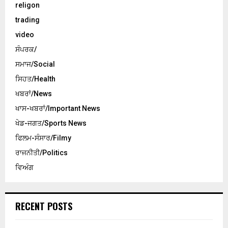
religon
trading
video
ਸੰਪਰਕ/
ਸਮਾਜ/Social
ਸਿਹਤ/Health
ਖਬਰਾਂ/News
ਖਾਸ-ਖਬਰਾਂ/Important News
ਖੇਡ-ਜਗਤ/Sports News
ਫਿਲਮ-ਸੰਸਾਰ/Filmy
ਰਾਜਨੀਤੀ/Politics
ਵਿਅੰਗ
RECENT POSTS