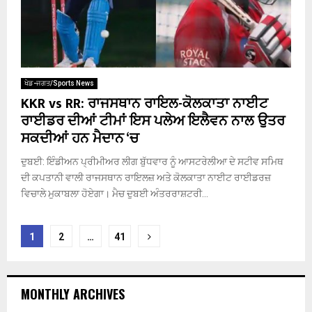
ਖੇਡ-ਜਗਤ/Sports News
KKR vs RR: ਰਾਜਸਥਾਨ ਰਾਇਲ-ਕੋਲਕਾਤਾ ਨਾਈਟ
ਰਾਈਡਰ ਦੀਆਂ ਟੀਮਾਂ ਇਸ ਪਲੇਅ ਇਲੈਵਨ ਨਾਲ ਉਤਰ
ਸਕਦੀਆਂ ਹਨ ਮੈਦਾਨ ‘ਚ
ਦੁਬਈ: ਇੰਡੀਅਨ ਪ੍ਰੀਮੀਅਰ ਲੀਗ ਬੁੱਧਵਾਰ ਨੂੰ ਆਸਟਰੇਲੀਆ ਦੇ ਸਟੀਵ ਸਮਿਥ
ਦੀ ਕਪਤਾਨੀ ਵਾਲੀ ਰਾਜਸਥਾਨ ਰਾਇਲਜ਼ ਅਤੇ ਕੋਲਕਾਤਾ ਨਾਈਟ ਰਾਈਡਰਜ਼
ਵਿਚਾਲੇ ਮੁਕਾਬਲਾ ਹੋਏਗਾ। ਮੈਚ ਦੁਬਈ ਅੰਤਰਰਾਸ਼ਟਰੀ...
Posts
1
2
…
41
pagination
MONTHLY ARCHIVES