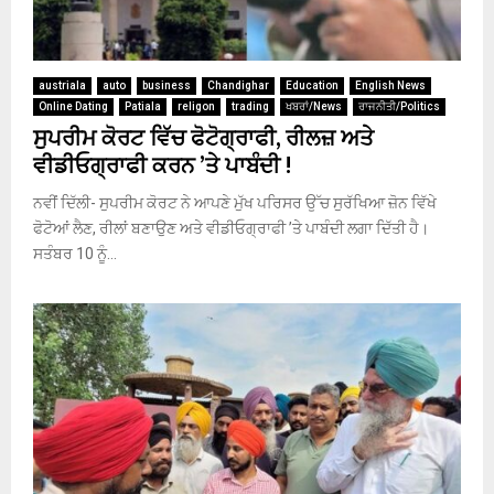
austriala
auto
business
Chandighar
Education
English News
Online Dating
Patiala
religon
trading
ਖਬਰਾਂ/News
ਰਾਜਨੀਤੀ/Politics
ਸੁਪਰੀਮ ਕੋਰਟ ਵਿੱਚ ਫੋਟੋਗ੍ਰਾਫੀ, ਰੀਲਜ਼ ਅਤੇ
ਵੀਡੀਓਗ੍ਰਾਫੀ ਕਰਨ ’ਤੇ ਪਾਬੰਦੀ !
ਨਵੀਂ ਦਿੱਲੀ- ਸੁਪਰੀਮ ਕੋਰਟ ਨੇ ਆਪਣੇ ਮੁੱਖ ਪਰਿਸਰ ਉੱਚ ਸੁਰੱਖਿਆ ਜ਼ੋਨ ਵਿੱਖੇ
ਫੋਟੋਆਂ ਲੈਣ, ਰੀਲਾਂ ਬਣਾਉਣ ਅਤੇ ਵੀਡੀਓਗ੍ਰਾਫੀ ’ਤੇ ਪਾਬੰਦੀ ਲਗਾ ਦਿੱਤੀ ਹੈ।
ਸਤੰਬਰ 10 ਨੂੰ...