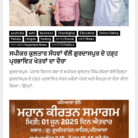
austriala
auto
business
Chandighar
Education
Online Dating
Patiala
religon
trading
ਸਮਾਜ/Social
ਖਬਰਾਂ/News
ਖਾਸ-ਖਬਰਾਂ/Important News
ਰਾਜਨੀਤੀ/Politics
ਸਪੀਕਰ ਕੁਲਤਾਰ ਸੰਧਵਾਂ ਵੱਲੋਂ ਗੁਰਦਾਸਪੁਰ ਦੇ ਹੜ੍ਹ
ਪ੍ਰਭਾਵਿਤ ਖੇਤਰਾਂ ਦਾ ਦੌਰਾ
ਗੁਰਦਾਸਪੁਰ- ਪੰਜਾਬ ਵਿਧਾਨ ਸਭਾ ਦੇ ਸਪੀਕਰ ਕੁਲਤਾਰ ਸਿੰਘ ਸੰਧਵਾਂ ਵੱਲੋਂ ਜ਼ਿਲ੍ਹਾ
ਗੁਰਦਾਸਪੁਰ ਦੇ ਹੜ੍ਹ ਪ੍ਰਭਾਵਿਤ ਖੇਤਰ ਮਕੌੜਾ ਪੱਤਣ ਅਤੇ ਜੈਨਪੁਰ ਦਾ ਦੌਰਾ ਕੀਤਾ
ਗਿਆ। ਉਨ੍ਹਾਂ...