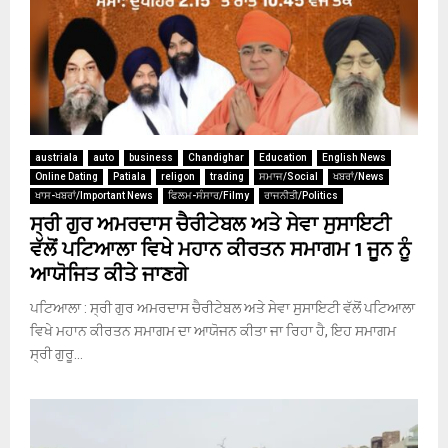
austriala
auto
business
Chandighar
Education
English News
Online Dating
Patiala
religon
trading
ਸਮਾਜ/Social
ਖਬਰਾਂ/News
ਖਾਸ-ਖਬਰਾਂ/Important News
ਫਿਲਮ-ਸੰਸਾਰ/Filmy
ਰਾਜਨੀਤੀ/Politics
ਸ੍ਰੀ ਗੁਰ ਅਮਰਦਾਸ ਚੈਰੀਟੇਬਲ ਅਤੇ ਸੇਵਾ ਸੁਸਾਇਟੀ
ਵੱਲੋਂ ਪਟਿਆਲਾ ਵਿਖੇ ਮਹਾਨ ਕੀਰਤਨ ਸਮਾਗਮ 1 ਜੂਨ ਨੂੰ
ਆਯੋਜਿਤ ਕੀਤੇ ਜਾਣਗੇ
ਪਟਿਆਲਾ : ਸ੍ਰੀ ਗੁਰ ਅਮਰਦਾਸ ਚੈਰੀਟੇਬਲ ਅਤੇ ਸੇਵਾ ਸੁਸਾਇਟੀ ਵੱਲੋਂ ਪਟਿਆਲਾ
ਵਿਖੇ ਮਹਾਨ ਕੀਰਤਨ ਸਮਾਗਮ ਦਾ ਆਯੋਜਨ ਕੀਤਾ ਜਾ ਰਿਹਾ ਹੈ, ਇਹ ਸਮਾਗਮ
ਸ੍ਰੀ ਗੁਰੂ...