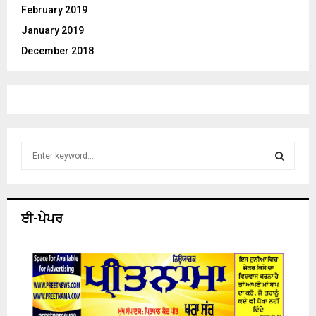
February 2019
January 2019
December 2018
S
e
a
S
r
c
E
ਈ-ਪੇਪਰ
h
f
A
o
r
R
:
C