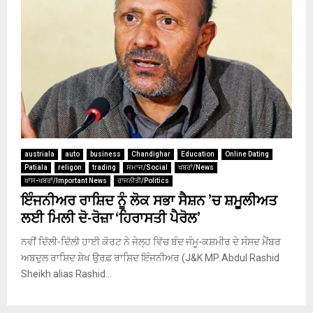
austriala
auto
business
Chandighar
Education
Online Dating
Patiala
religon
trading
ਸਮਾਜ/Social
ਖਬਰਾਂ/News
ਖਾਸ-ਖਬਰਾਂ/Important News
ਰਾਜਨੀਤੀ/Politics
ਇੰਜਨੀਅਰ ਰਾਸ਼ਿਦ ਨੂੰ ਲੋਕ ਸਭਾ ਸੈਸ਼ਨ ’ਚ ਸ਼ਮੂਲੀਅਤ
ਲਈ ਮਿਲੀ ਦੋ-ਰੋਜ਼ਾ ‘ਹਿਰਾਸਤੀ ਪੈਰੋਲ’
ਨਵੀਂ ਦਿੱਲੀ-ਦਿੱਲੀ ਹਾਈ ਕੋਰਟ ਨੇ ਜੇਲ੍ਹ ਵਿੱਚ ਬੰਦ ਜੰਮੂ-ਕਸ਼ਮੀਰ ਦੇ ਸੰਸਦ ਮੈਂਬਰ
ਅਬਦੁਲ ਰਾਸ਼ਿਦ ਸ਼ੇਖ ਉਰਫ਼ ਰਾਸ਼ਿਦ ਇੰਜਨੀਅਰ (J&K MP Abdul Rashid
Sheikh alias Rashid...