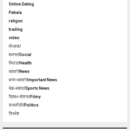
Online Dating
Patiala
religon
trading
video
ਸੰਪਰਕ/
ਸਮਾਜ/Social
ਸਿਹਤ/Health
ਖਬਰਾਂ/News
ਖਾਸ-ਖਬਰਾਂ/Important News
ਖੇਡ-ਜਗਤ/Sports News
ਫਿਲਮ-ਸੰਸਾਰ/Filmy
ਰਾਜਨੀਤੀ/Politics
ਵਿਅੰਗ