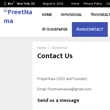
F
New York, US
August 6, 2026
Home
Privacy Policy
Co
80.6
HOME
ਸਮਾਜ/SOCIAL
ਸਿਹਤ/HEAL
ਈ-ਪੇਪਰ/EPAPER
ਸੰਪਰਕ/CONTACT
Home
Contact Us
Contact Us
Pritpal Kaur (CEO and Founder)
Email: Preetnamausa@gmail.com
Send us a message