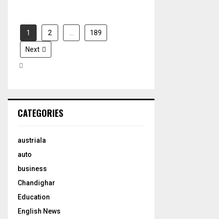
1
2
…
189
Next
CATEGORIES
austriala
auto
business
Chandighar
Education
English News