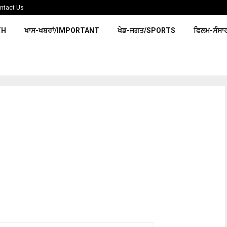
ntact Us
TH
ਖਾਸ-ਖਬਰਾਂ/IMPORTANT
ਖੇਡ-ਜਗਤ/SPORTS
ਫਿਲਮ-ਸੰਸਾ