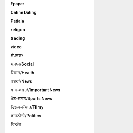
Epaper
Online Dating
Patiala
religon
trading
video
ਸੰਪਰਕ/
ਸਮਾਜ/Social
ਸਿਹਤ/Health
ਖਬਰਾਂ/News
ਖਾਸ-ਖਬਰਾਂ/Important News
ਖੇਡ-ਜਗਤ/Sports News
ਫਿਲਮ-ਸੰਸਾਰ/Filmy
ਰਾਜਨੀਤੀ/Politics
ਵਿਅੰਗ