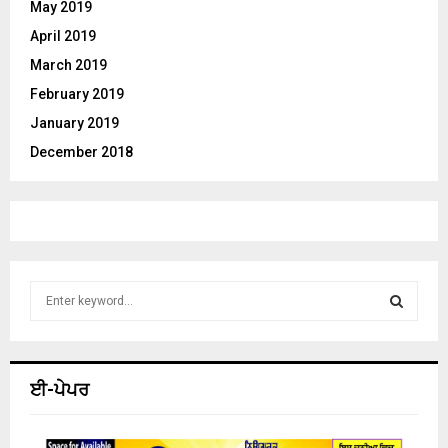
May 2019
April 2019
March 2019
February 2019
January 2019
December 2018
S
e
a
S
r
c
E
ਈ-ਪੇਪਰ
h
f
A
o