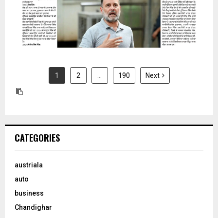
1
2
…
190
Next
CATEGORIES
austriala
auto
business
Chandighar