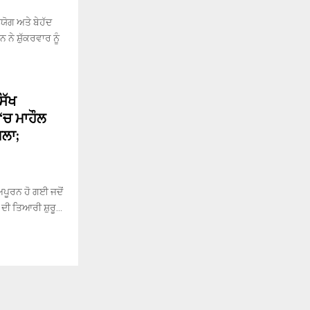
ਯੋਗ ਅਤੇ ਬੇਹੱਦ
ਨੇ ਸ਼ੁੱਕਰਵਾਰ ਨੂੰ
ਿੱਖ
‘ਚ ਮਾਹੌਲ
ਲਾ;
ਪੂਰਨ ਹੋ ਗਈ ਜਦੋਂ
ਦੀ ਤਿਆਰੀ ਸ਼ੁਰੂ...