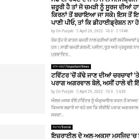
ਜ਼ਰੂਰੀ ਹੈ ਤਾਂ ਜੋ ਚਮੜੀ ਨੂੰ ਸੂਰਜ ਦੀਆਂ
ਕਿਰਨਾਂ ਤੋਂ ਬਚਾਇਆ ਜਾ ਸਕੇ। ਇਸ ਤੋਂ ਇ
ਪਾਣੀ ਪੀਓ, ਤਾਂ ਕਿ ਡੀਹਾਈਡ੍ਰੇਸ਼ਨ ਨਾ ਹੋ
by
On Punjab
April 29, 2022
0
1548
ਤੇਜ਼ ਧੁੱਪ ਦੇ ਕਾਰਨ ਚਮੜੀ ਨਾਲ ਜੁੜੀਆਂ ਕਈ ਸਮੱਸਿਆਵਾਂ ਸ਼ੁ
ਹਨ। ਸਾਡੀ ਚਮੜੀ ਗਰਮੀ, ਪਸੀਨਾ, ਧੂੜ ਅਤੇ ਪ੍ਰਦੂਸ਼ਣ ਨਾਲ 
ਪ੍ਰਭਾਵਿਤ...
ਖਾਸ-ਖਬਰਾਂ/Important News
ਟਵਿੱਟਰ ’ਚੋਂ ਕੱਢੇ ਜਾਣ ਦੀਆਂ ਚਰਚਾਵਾਂ 
ਪਰਾਗ ਅਗਰਵਾਲ ਬੋਲੇ, ਅਸੀਂ ਹਾਲੇ ਵੀ ਇੱ
by
On Punjab
April 29, 2022
0
630
ਐਲਨ ਮਸਕ ਵੱਲੋਂ ਟਵਿੱਟਰ ਨੂੰ ਐਕੁਆਇਰ ਕਰਨ ਤੋਂ ਬਾਅਦ ਇ
ਕਿਆਸ ਲਗਾਏ ਜਾ ਰਹੇ ਸਨ ਕਿ ਸੀਈਓ ਪਰਾਗ ਅਗਰਵਾਲ ਨੂ
ਸਕਦਾ...
ਸਮਾਜ/Social
ਇਜ਼ਰਾਈਲ ਦੇ ਅਲ-ਅਕਸਾ ਮਸਜਿਦ ‘ਚ ਫਿ