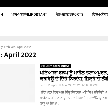
TH
ਖਾਸ-ਖਬਰਾਂ/IMPORTANT
ਖੇਡ-ਜਗਤ/SPORTS
ਫਿਲਮ-ਸੰਸਾ
y Archives: April 2022
: April 2022
ਖਾਸ-ਖਬਰਾਂ/Important News
ਪਟਿਆਲਾ ਝੜਪ ਨੂੰ ਮਾਹੌਲ ਤਣਾਅਪੂਰਨ, 
ਕਰਫਿਊ ਦੇ ਦਿੱਤੇ ਨਿਰਦੇਸ਼, ਜ਼ਿਲ੍ਹੇ ‘ਚ ਲੱ
by
On Punjab
April 29, 2022
0
728
ਪਟਿਆਲਾ ਵਿੱਚ ਅੱਜ ਹਿੰਦੂ ਸੰਗਠਨਾਂ ਅਤੇ ਸਿੱਖ ਜਥੇਬੰਦੀਆ
ਮਾਹੌਲ ਕਾਫੀ ਤਣਾਅਪੂਰਨ ਬਣ ਗਿਆ ਹੈ। ਹਾਲਾਂਕਿ ਪੁਲਿਸ ਵੱਲ
ਕਾਬੂ ਪਾ ਲਿਆ...