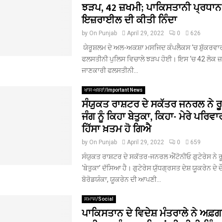
ਝੜਪ, 42 ਜ਼ਖਮੀ; ਪਾਕਿਸਤਾਨੀ ਪ੍ਰਧਾਨ 
ਇਜ਼ਰਾਈਲ ਦੀ ਕੀਤੀ ਨਿੰਦਾ
by
On Punjab
April 29, 2022
0
626
ਯੇਰੂਸ਼ਲਮ ਦੇ ਅਲ-ਅਕਸ਼ਾ ਮਸਜਿਦ ਕੰਪਲੈਕਸ ‘ਚ ਸ਼ੁੱਕਰਵਾਰ
ਫਲਸਤੀਨੀ ਪੁਲਿਸ ਵਿਚਾਲੇ ਝੜਪ ਹੋਈ। ਇਸ ‘ਚ 42 ਲੋਕ ਜ
ਜਾਣਕਾਰੀ ਫਲਸਤੀਨੀ...
ਖਾਸ-ਖਬਰਾਂ/Important News
ਸੰਯੁਕਤ ਰਾਸ਼ਟਰ ਦੇ ਸਕੱਤਰ ਜਨਰਲ ਨੇ ਰ
ਜੰਗ ਨੂੰ ਕਿਹਾ ਬੇਤੁਕਾ, ਕਿਹਾ- ਮੇਰੇ ਪਰਿਵ
ਹਿੱਸਾ ਖ਼ਤਮ ਹੋ ਗਿਐ
by
On Punjab
April 29, 2022
0
659
ਸੰਯੁਕਤ ਰਾਸ਼ਟਰ ਦੇ ਸਕੱਤਰ-ਜਨਰਲ ਐਂਟੋਨੀਓ ਗੁਟੇਰੇਸ ਨੇ ਰੂਸ
‘ਬੇਤੁਕਾ’ ਦੱਸਿਆ ਹੈ। ਗੁਟੇਰੇਸ ਯੁੱਧਗ੍ਰਸਤ ਦੇਸ਼ ਯੂਕਰੇਨ ਦੇ ਦ
ਬੋਰੋਡਯੰਕਾ, ਯੂਕਰੇਨ ਦੀ ਆਪਣੀ...
ਸਮਾਜ/Social
ਪਾਕਿਸਤਾਨ ਦੇ ਵਿਦੇਸ਼ ਮੰਤਰਾਲੇ ਨੇ ਅਫ਼