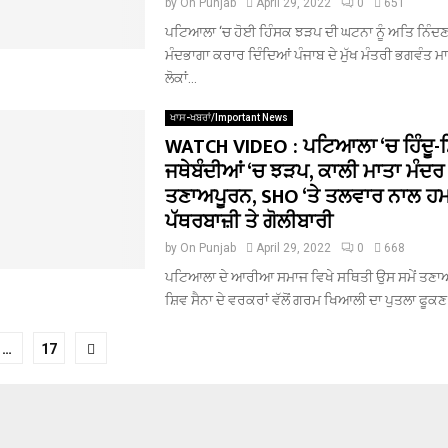
by
On Punjab
April 29, 2022
0
651
ਪਟਿਆਲਾ ‘ਚ ਹੋਈ ਹਿੰਸਕ ਝੜਪ ਦੀ ਘਟਨਾ ਨੂੰ ਅਤਿ ਨਿੰਦਣ
ਮੰਦਭਾਗਾ ਕਰਾਰ ਦਿੰਦਿਆਂ ਪੰਜਾਬ ਦੇ ਮੁੱਖ ਮੰਤਰੀ ਭਗਵੰਤ ਮਾਨ 
ਲੋਕਾਂ...
ਖਾਸ-ਖਬਰਾਂ/Important News
WATCH VIDEO : ਪਟਿਆਲਾ ‘ਚ ਹਿੰਦੂ-ਸ
ਜਥੇਬੰਦੀਆਂ ‘ਚ ਝੜਪ, ਕਾਲੀ ਮਾਤਾ ਮੰਦਰ 
ਤਣਾਅਪੂਰਨ, SHO ‘ਤੇ ਤਲਵਾਰ ਨਾਲ ਹਮ
ਪੱਥਰਬਾਜ਼ੀ ਤੇ ਗੋਲੀਬਾਰੀ
by
On Punjab
April 29, 2022
0
668
ਪਟਿਆਲਾ ਦੇ ਆਰੀਆ ਸਮਾਜ ਵਿਖੇ ਸਥਿਤੀ ਉਸ ਸਮੇਂ ਤਣਾਅ
ਸ਼ਿਵ ਸੈਨਾ ਦੇ ਵਰਕਰਾਂ ਵੱਲੋਂ ਗਰਮ ਖਿਆਲੀ ਦਾ ਪੁਤਲਾ ਫੂਕਣ 
…
17
tion