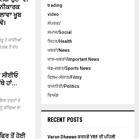
 ਹਾਨੀਕਾਰਕ
trading
ਲਾਵਾ ਖੂਬ
video
ਵੇ।
ਸੰਪਰਕ/
ਸਮਾਜ/Social
ਰੂ ਹੋ ਜਾਂਦੀਆਂ
ਸਿਹਤ/Health
ਸਭ ਤੋਂ ਵੱਧ
ਖਬਰਾਂ/News
ਖਾਸ-ਖਬਰਾਂ/Important News
ਖੇਡ-ਜਗਤ/Sports News
’ਤੇ ਸੀਈਓ
ਫਿਲਮ-ਸੰਸਾਰ/Filmy
ਥੇ ਹਾਂ…
ਰਾਜਨੀਤੀ/Politics
ਵਿਅੰਗ
ਸ ਤਰ੍ਹਾਂ ਦੇ
ੰ ਕੱਢਿਆ ਜਾ
RECENT POSTS
ਰ ਤੋਂ ਹੋਈ
Varun Dhawan ਕਰਨਗੇ YRF ਦੀ ਪਹਿਲੀ