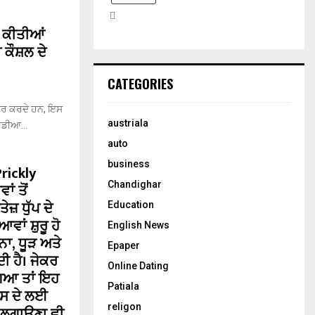
H
ਰ ਕੀਤੀਆਂ
 ਕੌਸ਼ਲ ਦੇ
CATEGORIES
ਪਿਆਰ ਕਰਦੇ ਹਨ, ਇਸ
austriala
ਮੀਡੀਆ...
auto
business
Prickly
Chandighar
ਂ ਤੋਂ
਼ ਧੁੱਪ ਦੇ
Education
ਂ ਸ਼ੁਰੂ ਹੋ
English News
ਾ, ਧੂੜ ਅਤੇ
Epaper
ਦੀ ਹੈ। ਜੇਕਰ
Online Dating
ਗਿਆ ਤਾਂ ਇਹ
Patiala
ਇਸ ਦੇ ਲਈ
religon
 ਲਗਾਉਣਾ ਵੀ