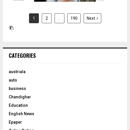
1
2
…
190
Next
CATEGORIES
austriala
auto
business
Chandighar
Education
English News
Epaper