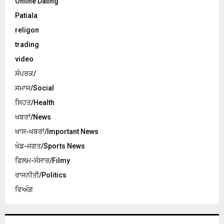
Online Dating
Patiala
religon
trading
video
ਸੰਪਰਕ/
ਸਮਾਜ/Social
ਸਿਹਤ/Health
ਖਬਰਾਂ/News
ਖਾਸ-ਖਬਰਾਂ/Important News
ਖੇਡ-ਜਗਤ/Sports News
ਫਿਲਮ-ਸੰਸਾਰ/Filmy
ਰਾਜਨੀਤੀ/Politics
ਵਿਅੰਗ