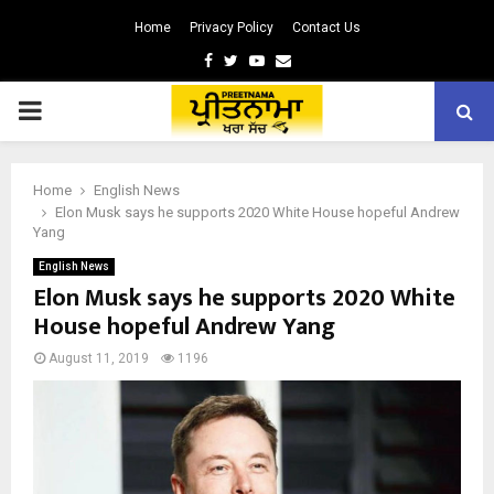
Home
Privacy Policy
Contact Us
Facebook
Twitter
Youtube
Email
PRIMARY
MENU
Home
English News
Elon Musk says he supports 2020 White House hopeful Andrew
Yang
English News
Elon Musk says he supports 2020 White
House hopeful Andrew Yang
August 11, 2019
1196