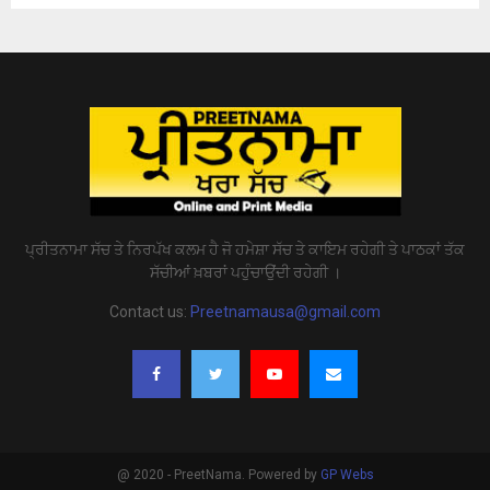
ਪ੍ਰੀਤਨਾਮਾ ਸੱਚ ਤੇ ਨਿਰਪੱਖ ਕਲਮ ਹੈ ਜੋ ਹਮੇਸ਼ਾ ਸੱਚ ਤੇ ਕਾਇਮ ਰਹੇਗੀ ਤੇ ਪਾਠਕਾਂ ਤੱਕ
ਸੱਚੀਆਂ ਖ਼ਬਰਾਂ ਪਹੁੰਚਾਉਂਦੀ ਰਹੇਗੀ ।
Contact us:
Preetnamausa@gmail.com
@ 2020 - PreetNama. Powered by
GP Webs