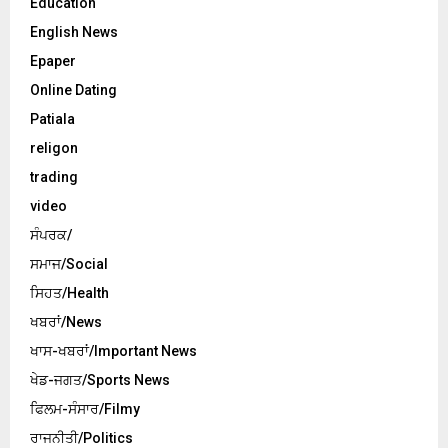
Education
English News
Epaper
Online Dating
Patiala
religon
trading
video
ਸੰਪਰਕ/
ਸਮਾਜ/Social
ਸਿਹਤ/Health
ਖਬਰਾਂ/News
ਖਾਸ-ਖਬਰਾਂ/Important News
ਖੇਡ-ਜਗਤ/Sports News
ਫਿਲਮ-ਸੰਸਾਰ/Filmy
ਰਾਜਨੀਤੀ/Politics