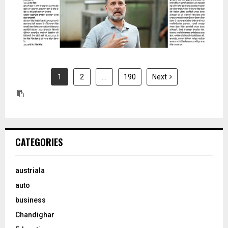
1
2
…
190
Next
CATEGORIES
austriala
auto
business
Chandighar