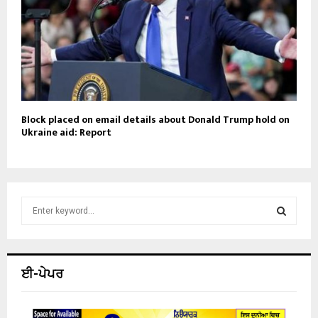
Block placed on email details about Donald Trump hold on
Ukraine aid: Report
S
e
a
S
r
c
E
ਈ-ਪੇਪਰ
h
f
A
o