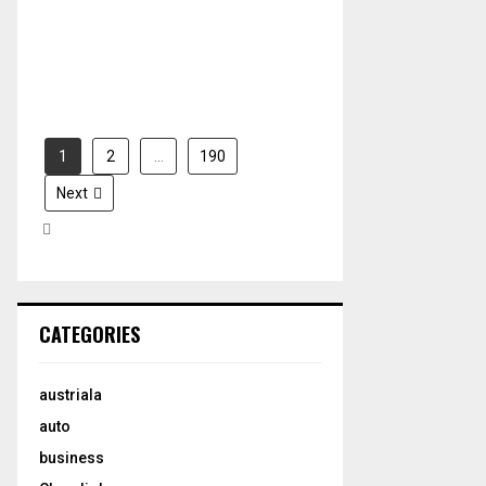
H
2026
2026
1
2
…
190
Next
CATEGORIES
austriala
auto
business