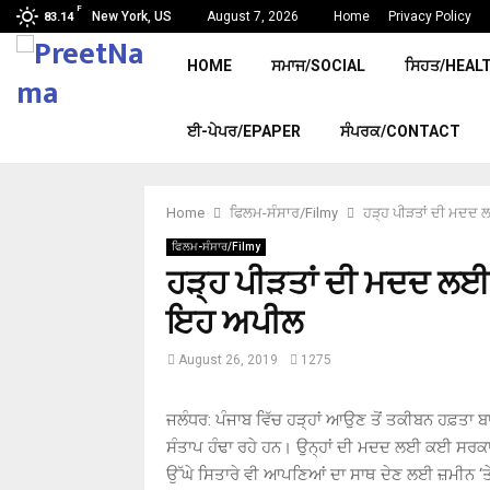
F
New York, US
August 7, 2026
Home
Privacy Policy
83.14
HOME
ਸਮਾਜ/SOCIAL
ਸਿਹਤ/HEAL
ਈ-ਪੇਪਰ/EPAPER
ਸੰਪਰਕ/CONTACT
Home
ਫਿਲਮ-ਸੰਸਾਰ/Filmy
ਹੜ੍ਹ ਪੀੜਤਾਂ ਦੀ ਮਦਦ ਲਈ
ਫਿਲਮ-ਸੰਸਾਰ/Filmy
ਹੜ੍ਹ ਪੀੜਤਾਂ ਦੀ ਮਦਦ ਲਈ ਤਰ
ਇਹ ਅਪੀਲ
August 26, 2019
1275
ਜਲੰਧਰ: ਪੰਜਾਬ ਵਿੱਚ ਹੜ੍ਹਾਂ ਆਉਣ ਤੋਂ ਤਕੀਬਨ ਹਫ਼ਤਾ ਬਾਅ
ਸੰਤਾਪ ਹੰਢਾ ਰਹੇ ਹਨ। ਉਨ੍ਹਾਂ ਦੀ ਮਦਦ ਲਈ ਕਈ ਸਰਕਾ
ਉੱਘੇ ਸਿਤਾਰੇ ਵੀ ਆਪਣਿਆਂ ਦਾ ਸਾਥ ਦੇਣ ਲਈ ਜ਼ਮੀਨ ‘ਤੇ 