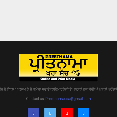
ੱਚ ਤੇ ਨਿਰਪੱਖ ਕਲਮ ਹੈ ਜੋ ਹਮੇਸ਼ਾ ਸੱਚ ਤੇ ਕਾਇਮ ਰਹੇਗੀ ਤੇ ਪਾਠਕਾਂ ਤੱਕ ਸੱਚੀਆਂ ਖ਼ਬਰਾਂ ਪਹੁੰਚਾ
Contact us:
Preetnamausa@gmail.com