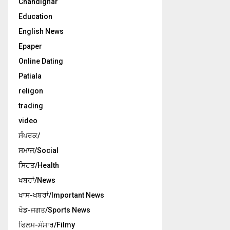
Chandighar
Education
English News
Epaper
Online Dating
Patiala
religon
trading
video
ਸੰਪਰਕ/
ਸਮਾਜ/Social
ਸਿਹਤ/Health
ਖਬਰਾਂ/News
ਖਾਸ-ਖਬਰਾਂ/Important News
ਖੇਡ-ਜਗਤ/Sports News
ਫਿਲਮ-ਸੰਸਾਰ/Filmy