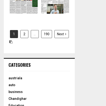
H
2026
2026
1
2
…
190
Next
CATEGORIES
austriala
auto
business
Chandighar
Education