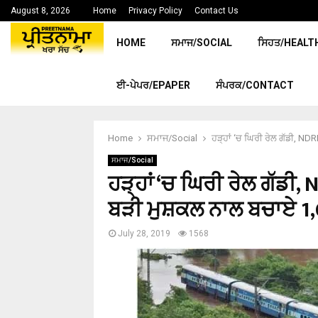
August 8, 2026
Home
Privacy Policy
Contact Us
HOME
ਸਮਾਜ/SOCIAL
ਸਿਹਤ/HEALT
ਈ-ਪੇਪਰ/EPAPER
ਸੰਪਰਕ/CONTACT
Home
ਸਮਾਜ/Social
ਹੜ੍ਹਾਂ ‘ਚ ਘਿਰੀ ਰੇਲ ਗੱਡੀ, N
ਸਮਾਜ/Social
ਹੜ੍ਹਾਂ ‘ਚ ਘਿਰੀ ਰੇਲ ਗੱਡੀ,
ਬੜੀ ਮੁਸ਼ਕਲ ਨਾਲ ਬਚਾਏ 1
July 28, 2019
1568