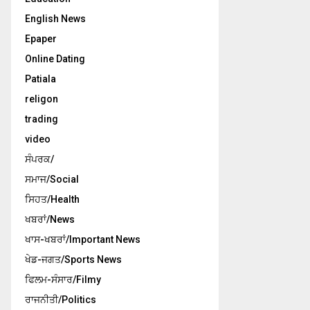
English News
Epaper
Online Dating
Patiala
religon
trading
video
ਸੰਪਰਕ/
ਸਮਾਜ/Social
ਸਿਹਤ/Health
ਖਬਰਾਂ/News
ਖਾਸ-ਖਬਰਾਂ/Important News
ਖੇਡ-ਜਗਤ/Sports News
ਫਿਲਮ-ਸੰਸਾਰ/Filmy
ਰਾਜਨੀਤੀ/Politics