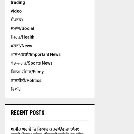
trading
video
ਸੰਪਰਕ/
ਸਮਾਜ/Social
ਸਿਹਤ/Health
ਖਬਰਾਂ/News
ਖਾਸ-ਖਬਰਾਂ/Important News
ਖੇਡ-ਜਗਤ/Sports News
ਫਿਲਮ-ਸੰਸਾਰ/Filmy
ਰਾਜਨੀਤੀ/Politics
ਵਿਅੰਗ
RECENT POSTS
ਅਮੀਰ ਘਰਾਣੇ ‘ਚ ਵਿਆਹ ਕਰਵਾਉਣ ਦਾ ਝਾਂਸਾ: