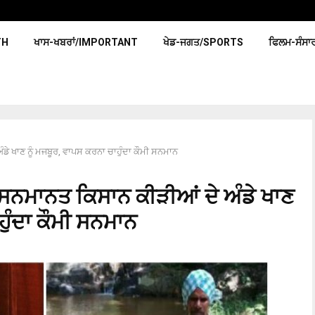
TH
ਖਾਸ-ਖਬਰਾਂ/IMPORTANT
ਖੇਡ-ਜਗਤ/SPORTS
ਫਿਲਮ-ਸੰਸਾ
 ਖਾਣ ਨੂੰ ਮਜਬੂਰ, ਵਾਪਸ ਕਰਨਾ ਚਾਹੁੰਦਾ ਕੌਮੀ ਸਨਮਾਨ
ਨਮਾਨਤ ਕਿਸਾਨ ਕੀੜੀਆਂ ਦੇ ਅੰਡੇ ਖਾਣ
ਹੁੰਦਾ ਕੌਮੀ ਸਨਮਾਨ