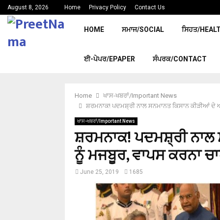
August 8, 2026
Home
Privacy Policy
Contact Us
HOME
ਸਮਾਜ/SOCIAL
ਸਿਹਤ/HEAL
ਈ-ਪੇਪਰ/EPAPER
ਸੰਪਰਕ/CONTACT
Home
ਖਾਸ-ਖਬਰਾਂ/Important News
ਸ਼ਰਮਨਾਕ! ਪਦਮਸ਼੍ਰੀ ਨਾਲ ਸਨਮਾਨਤ ਕਿਸਾਨ ਕੀੜੀਆਂ ਦੇ ਅੰਡੇ
ਖਾਸ-ਖਬਰਾਂ/Important News
ਸ਼ਰਮਨਾਕ! ਪਦਮਸ਼੍ਰੀ ਨਾਲ ਸ
ਨੂੰ ਮਜਬੂਰ, ਵਾਪਸ ਕਰਨਾ ਚਾ
June 25, 2019
1685