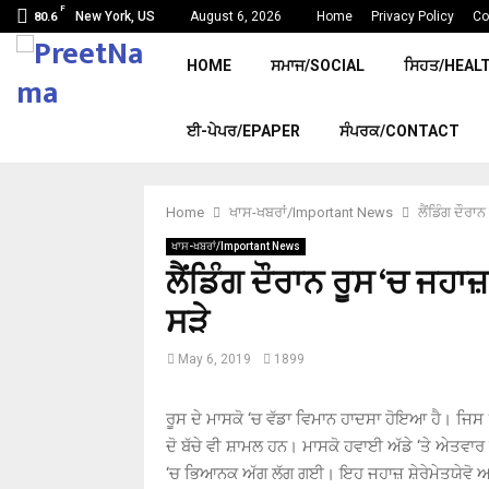
F
New York, US
August 6, 2026
Home
Privacy Policy
Co
80.6
HOME
ਸਮਾਜ/SOCIAL
ਸਿਹਤ/HEAL
ਈ-ਪੇਪਰ/EPAPER
ਸੰਪਰਕ/CONTACT
Home
ਖਾਸ-ਖਬਰਾਂ/Important News
ਲੈਂਡਿੰਗ ਦੌਰਾ
ਖਾਸ-ਖਬਰਾਂ/Important News
ਲੈਂਡਿੰਗ ਦੌਰਾਨ ਰੂਸ ‘ਚ ਜਹਾਜ਼
ਸੜੇ
May 6, 2019
1899
ਰੂਸ ਦੇ ਮਾਸਕੋ ‘ਚ ਵੱਡਾ ਵਿਮਾਨ ਹਾਦਸਾ ਹੋਇਆ ਹੈ। ਜਿਸ
ਦੋ ਬੱਚੇ ਵੀ ਸ਼ਾਮਲ ਹਨ। ਮਾਸਕੋ ਹਵਾਈ ਅੱਡੇ ‘ਤੇ ਅੇਤਵਾਰ 
‘ਚ ਭਿਆਨਕ ਅੱਗ ਲੱਗ ਗਈ। ਇਹ ਜਹਾਜ਼ ਸ਼ੇਰੇਮੇਤਯੇਵੋ 