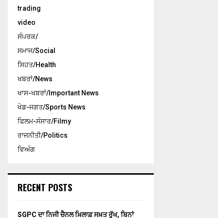
trading
video
ਸੰਪਰਕ/
ਸਮਾਜ/Social
ਸਿਹਤ/Health
ਖਬਰਾਂ/News
ਖਾਸ-ਖਬਰਾਂ/Important News
ਖੇਡ-ਜਗਤ/Sports News
ਫਿਲਮ-ਸੰਸਾਰ/Filmy
ਰਾਜਨੀਤੀ/Politics
ਵਿਅੰਗ
RECENT POSTS
SGPC ਦਾ ਨਿਜੀ ਚੈਨਲ ਖ਼ਿਲਾਫ਼ ਸਖ਼ਤ ਰੁੱਖ, ਬਿਨਾਂ