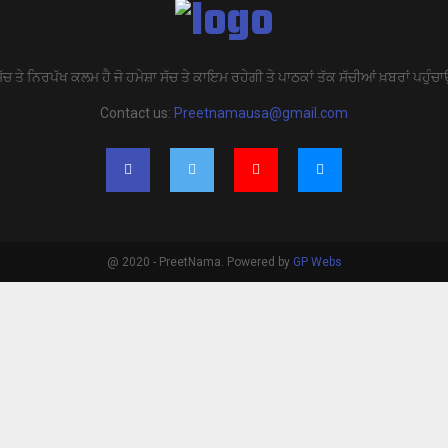
ੱਚ ਤੇ ਨਿਰਪੱਖ ਕਲਮ ਹੈ ਜੋ ਹਮੇਸ਼ਾ ਸੱਚ ਤੇ ਕਾਇਮ ਰਹੇਗੀ ਤੇ ਪਾਠਕਾਂ ਤੱਕ ਸੱਚੀਆਂ ਖ਼ਬਰਾਂ ਪਹੁੰਚਾ
Contact us:
Preetnamausa@gmail.com
@ 2020 - PreetNama. Powered by
GP Webs