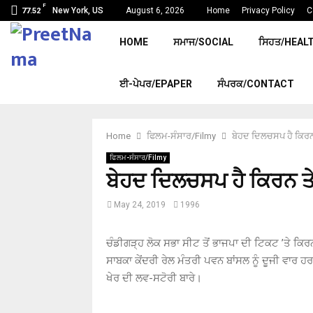
F
New York, US
August 6, 2026
Home
Privacy Policy
C
77.52
HOME
ਸਮਾਜ/SOCIAL
ਸਿਹਤ/HEAL
ਈ-ਪੇਪਰ/EPAPER
ਸੰਪਰਕ/CONTACT
Home
ਫਿਲਮ-ਸੰਸਾਰ/Filmy
ਬੇਹਦ ਦਿਲਚਸਪ ਹੈ ਕਿਰਨ
ਫਿਲਮ-ਸੰਸਾਰ/Filmy
ਬੇਹਦ ਦਿਲਚਸਪ ਹੈ ਕਿਰਨ ਤ
May 24, 2019
1996
ਚੰਡੀਗੜ੍ਹ ਲੋਕ ਸਭਾ ਸੀਟ ਤੋਂ ਭਾਜਪਾ ਦੀ ਟਿਕਟ ’ਤੇ ਕਿਰ
ਸਾਬਕਾ ਕੇਂਦਰੀ ਰੇਲ ਮੰਤਰੀ ਪਵਨ ਬਾਂਸਲ ਨੂੰ ਦੂਜੀ ਵਾ
ਖੇਰ ਦੀ ਲਵ-ਸਟੋਰੀ ਬਾਰੇ।