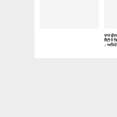
ਰਾਜ ਕੁੰਦ
ਸੈੱਟੀ ਨ
– ‘ਅਜਿਹੇ 