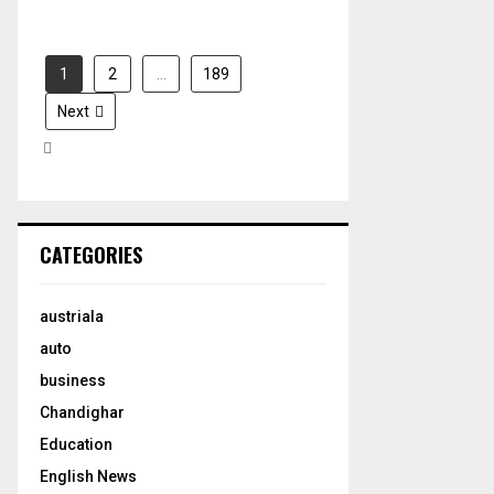
1
2
…
189
Next
CATEGORIES
austriala
auto
business
Chandighar
Education
English News