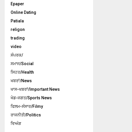
Epaper
Online Dating
Patiala
religon
trading
video
ਸੰਪਰਕ/
ਸਮਾਜ/Social
ਸਿਹਤ/Health
ਖਬਰਾਂ/News
ਖਾਸ-ਖਬਰਾਂ/Important News
ਖੇਡ-ਜਗਤ/Sports News
ਫਿਲਮ-ਸੰਸਾਰ/Filmy
ਰਾਜਨੀਤੀ/Politics
ਵਿਅੰਗ