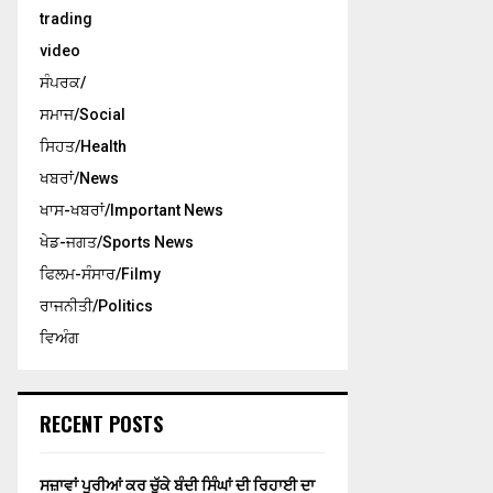
trading
video
ਸੰਪਰਕ/
ਸਮਾਜ/Social
ਸਿਹਤ/Health
ਖਬਰਾਂ/News
ਖਾਸ-ਖਬਰਾਂ/Important News
ਖੇਡ-ਜਗਤ/Sports News
ਫਿਲਮ-ਸੰਸਾਰ/Filmy
ਰਾਜਨੀਤੀ/Politics
ਵਿਅੰਗ
RECENT POSTS
ਸਜ਼ਾਵਾਂ ਪੂਰੀਆਂ ਕਰ ਚੁੱਕੇ ਬੰਦੀ ਸਿੰਘਾਂ ਦੀ ਰਿਹਾਈ ਦਾ