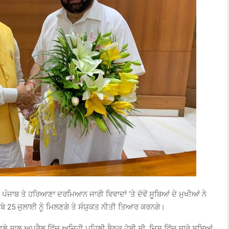
ਪੰਜਾਬ ਤੇ ਹਰਿਆਣਾ ਦਰਮਿਆਨ ਜਾਰੀ ਵਿਵਾਦਾਂ ‘ਤੇ ਦੋਵੇਂ ਸੂਬਿਆਂ ਦੇ ਮੁਖੀਆਂ ਨੇ
ੂਬੇ 25 ਜੁਲਾਈ ਨੂੰ ਮਿਲਣਗੇ ਤੇ ਸੰਯੁਕਤ ਨੀਤੀ ਤਿਆਰ ਕਰਨਗੇ।
ਿਛਲੇ ਸਾਲ ਅਪਰੈਲ ਵਿੱਚ ਅਜਿਹੀ ਪਹਿਲੀ ਬੈਠਕ ਹੋਈ ਸੀ, ਜਿਸ ਵਿੱਚ ਸਾਰੇ ਸੂਬਿਆਂ