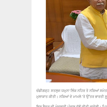
ਚੰਡੀਗੜ੍ਹ: ਸਤਲੁਜ ਯਮੁਨਾ ਲਿੰਕ ਨਹਿਰ ਤੇ ਨਸ਼ਿਆਂ ਸਮੇਤ 
ਮੁਲਾਕਾਤ ਕੀਤੀ। ਨਸ਼ਿਆਂ ਦੇ ਮਾਮਲੇ ‘ਤੇ ਉੱਤਰ ਭਾਰਤੀ ਸ
ਇਸ ਬੈਠਕ ਦੀ ਮੇਜ਼ਬਾਨੀ ਪੰਜਾਬ ਵੱਲੋਂ ਕੀਤੀ ਜਾਵੇਗੀ। ਪ