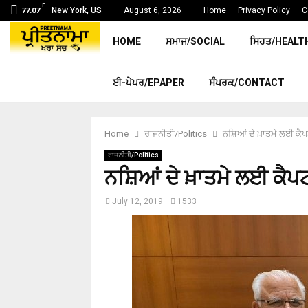
F
New York, US
August 6, 2026
Home
Privacy Policy
C
77.07
HOME
ਸਮਾਜ/SOCIAL
ਸਿਹਤ/HEALT
ਈ-ਪੇਪਰ/EPAPER
ਸੰਪਰਕ/CONTACT
Home
ਰਾਜਨੀਤੀ/Politics
ਨਸ਼ਿਆਂ ਦੇ ਖ਼ਾਤਮੇ ਲਈ ਕੈ
ਰਾਜਨੀਤੀ/Politics
ਨਸ਼ਿਆਂ ਦੇ ਖ਼ਾਤਮੇ ਲਈ ਕੈ
July 12, 2019
1533