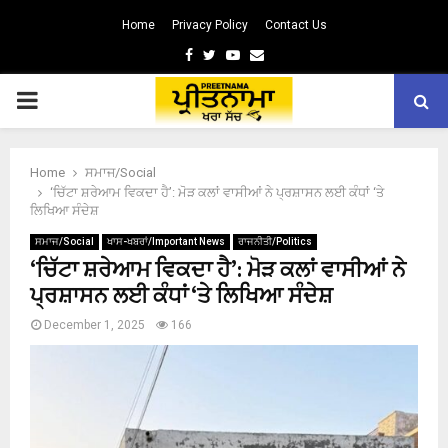
Home
Privacy Policy
Contact Us
Facebook
Twitter
Youtube
Email
PRIMARY
MENU
Home
ਸਮਾਜ/Social
‘ਚਿੱਟਾ ਸ਼ਰੇਆਮ ਵਿਕਦਾ ਹੈ’: ਮੋੜ ਕਲਾਂ ਵਾਸੀਆਂ ਨੇ ਪ੍ਰਸ਼ਾਸਨ ਲਈ ਕੰਧਾਂ ‘ਤੇ
ਲਿਖਿਆ ਸੰਦੇਸ਼
ਸਮਾਜ/Social
ਖਾਸ-ਖਬਰਾਂ/Important News
ਰਾਜਨੀਤੀ/Politics
‘ਚਿੱਟਾ ਸ਼ਰੇਆਮ ਵਿਕਦਾ ਹੈ’: ਮੋੜ ਕਲਾਂ ਵਾਸੀਆਂ ਨੇ
ਪ੍ਰਸ਼ਾਸਨ ਲਈ ਕੰਧਾਂ ‘ਤੇ ਲਿਖਿਆ ਸੰਦੇਸ਼
December 1, 2025
166