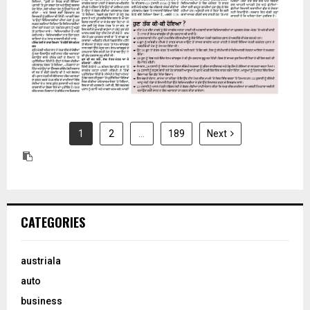
1
2
…
189
Next
CATEGORIES
austriala
auto
business