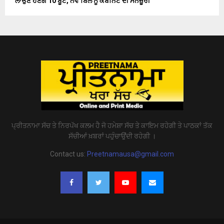
ਲਾਉਣੇ ਹੋਣਗੇ 10 ਬੂਟੇ, ਨਵੇਂ ਬਿੱਲ ਨੂੰ ਕੈਬਨਿਟ ਦੀ ਮਨਜ਼ੂਰੀ
ਪ੍ਰੀਤਨਾਮਾ ਸੱਚ ਤੇ ਨਿਰਪੱਖ ਕਲਮ ਹੈ ਜੋ ਹਮੇਸ਼ਾ ਸੱਚ ਤੇ ਕਾਇਮ ਰਹੇਗੀ ਤੇ ਪਾਠਕਾਂ ਤੱਕ
ਸੱਚੀਆਂ ਖ਼ਬਰਾਂ ਪਹੁੰਚਾਉਂਦੀ ਰਹੇਗੀ ।
Contact us:
Preetnamausa@gmail.com