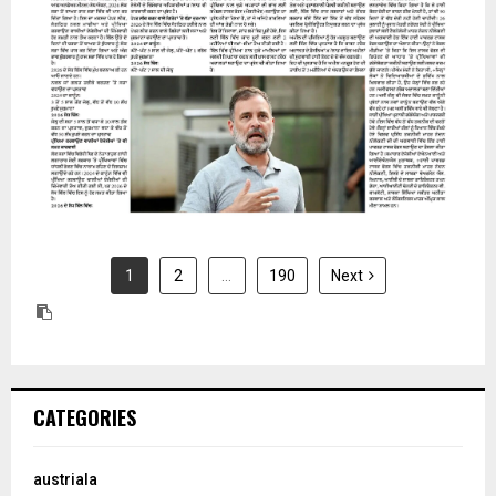
31 July 2026
1
2
…
190
Next
CATEGORIES
austriala