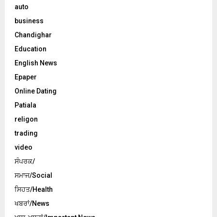
auto
business
Chandighar
Education
English News
Epaper
Online Dating
Patiala
religon
trading
video
ਸੰਪਰਕ/
ਸਮਾਜ/Social
ਸਿਹਤ/Health
ਖਬਰਾਂ/News