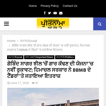
Home
Privacy Policy
Contact Us
Facebook
Twitter
Youtube
Email
PRIMARY
MENU
Home
ਸਮਾਜ/Social
ਗੋਬਿੰਦ ਸਾਗਰ ਝੀਲ ‘ਚੋਂ ਗਾਰ ਕੱਢਣ ਦੀ ਯੋਜਨਾ ‘ਚ ਨਵੀਂ ਰੁਕਾਵਟ; ਹਿਮਾਚਲ
ਸਰਕਾਰ ਨੇ BBMB ਦੇ ਟੈਂਡਰਾਂ ‘ਤੇ ਜਤਾਇਆ ਇਤਰਾਜ਼
ਸਮਾਜ/Social
ਖਾਸ-ਖਬਰਾਂ/Important News
ਰਾਜਨੀਤੀ/Politics
ਗੋਬਿੰਦ ਸਾਗਰ ਝੀਲ ‘ਚੋਂ ਗਾਰ ਕੱਢਣ ਦੀ ਯੋਜਨਾ ‘ਚ
ਨਵੀਂ ਰੁਕਾਵਟ; ਹਿਮਾਚਲ ਸਰਕਾਰ ਨੇ BBMB ਦੇ
ਟੈਂਡਰਾਂ ‘ਤੇ ਜਤਾਇਆ ਇਤਰਾਜ਼
June 17, 2026
91