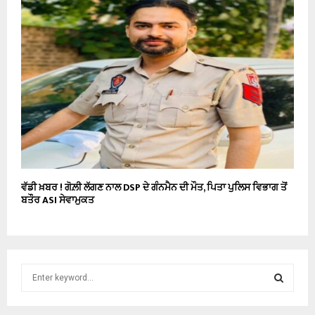
ਵੱਡੀ ਖ਼ਬਰ ! ਗੋਲ਼ੀ ਲੱਗਣ ਨਾਲ DSP ਦੇ ਗੰਨਮੈਨ ਦੀ ਮੌਤ, ਪਿਤਾ ਪੁਲਿਸ ਵਿਭਾਗ ਤੋਂ
ਬਤੌਰ ASI ਸੇਵਾਮੁਕਤ
S
e
a
S