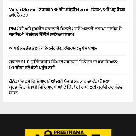
Varun Dhawan ਕਰਨਗੇ YRF ਦੀ ਪਹਿਲੀ Horror ਫ਼ਿਲਮ; ਅਭੈ ਪੰਨੂ ਹੋਣਗੇ
ਡਾਇਰੈਕਟਰ
PM ਮੋਦੀ ਅਤੇ ਸੁਖਬੀਰ ਬਾਦਲ ਦੀ ਮਿਲਣੀ ਮਗਰੋਂ ਅਕਾਲੀ-ਭਾਜਪਾ ਗਠਜੋੜ ਦੇ
ਚਰਚਿਆਂ ‘ਤੇ ਕੇਵਲ ਢਿੱਲੋਂ ਨੇ ਲਾਇਆ ਵਿਰਾਮ
ਆਪਣੇ ਮਤਭੇਦ ਭੁਲਾ ਕੇ ਇਕਜੁੱਟ ਹੋਣ ਕਾਂਗਰਸੀ: ਭੂਪੇਸ਼ ਬਘੇਲ
ਸਾਬਕਾ SHO ਗੁਰਿੰਦਰਜੀਤ ਸਿੰਘ ਦੀ ਹਵਾਲਗੀ ‘ਤੇ ਕੇਂਦਰ ਦਾ ਵੱਡਾ ਬਿਆਨ:
ਅਮਰੀਕਾ ਵੱਲੋਂ ਕੋਈ ਪਹੁੰਚ ਨਹੀਂ
ਕੈਨੇਡਾ ’ਚ ਫਸੇ ਵਿਦਿਆਰਥੀਆਂ ਲਈ ਪੰਜਾਬ ਸਰਕਾਰ ਦਾ ਵੱਡਾ ਫੈਸਲਾ:
ਪ੍ਰਭਾਵਿਤ ਪੰਜਾਬੀ ਵਿਦਿਆਰਥੀਆਂ ਦੇ ਹਿੱਤਾਂ ਦੀ ਰਾਖੀ ਲਈ ਕਰਾਂਗੇ ਹਰ ਸੰਭਵ
ਯਤਨ