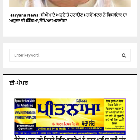
Haryana News: ਸੀਐਮ ਦੇ ਅਹੁਦੇ ਤੋਂ ਹਟਾਉਣ ਮਗਰੋਂ ਖੱਟਰ ਨੇ ਵਿਧਾਇਕ ਦਾ
ਅਹੁਦਾ ਵੀ ਛੱਡਿਆ, ਸੌਂਪਿਆ ਅਸਤੀਫਾ
S
e
a
S
r
c
E
ਈ-ਪੇਪਰ
h
f
A
o
r
R
:
C
H