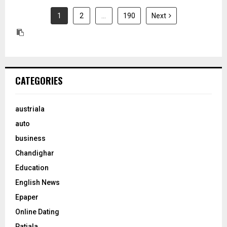
1
2
…
190
Next
CATEGORIES
austriala
auto
business
Chandighar
Education
English News
Epaper
Online Dating
Patiala