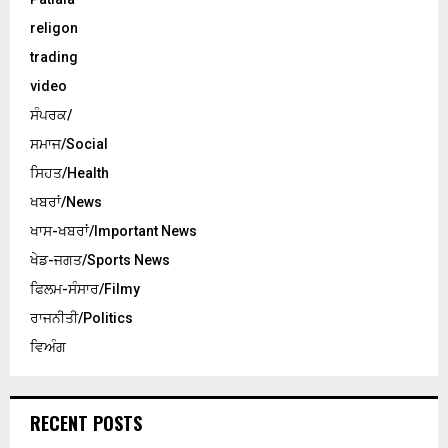
religon
trading
video
ਸੰਪਰਕ/
ਸਮਾਜ/Social
ਸਿਹਤ/Health
ਖਬਰਾਂ/News
ਖਾਸ-ਖਬਰਾਂ/Important News
ਖੇਡ-ਜਗਤ/Sports News
ਫਿਲਮ-ਸੰਸਾਰ/Filmy
ਰਾਜਨੀਤੀ/Politics
ਵਿਅੰਗ
RECENT POSTS