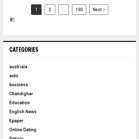
1
2
…
190
Next
CATEGORIES
austriala
auto
business
Chandighar
Education
English News
Epaper
Online Dating
Patiala