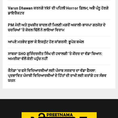
Varun Dhawan ਕਰਨਗੇ YRF ਦੀ ਪਹਿਲੀ Horror ਫ਼ਿਲਮ; ਅਭੈ ਪੰਨੂ ਹੋਣਗੇ
ਡਾਇਰੈਕਟਰ
PM ਮੋਦੀ ਅਤੇ ਸੁਖਬੀਰ ਬਾਦਲ ਦੀ ਮਿਲਣੀ ਮਗਰੋਂ ਅਕਾਲੀ-ਭਾਜਪਾ ਗਠਜੋੜ ਦੇ
ਚਰਚਿਆਂ ‘ਤੇ ਕੇਵਲ ਢਿੱਲੋਂ ਨੇ ਲਾਇਆ ਵਿਰਾਮ
ਆਪਣੇ ਮਤਭੇਦ ਭੁਲਾ ਕੇ ਇਕਜੁੱਟ ਹੋਣ ਕਾਂਗਰਸੀ: ਭੂਪੇਸ਼ ਬਘੇਲ
ਸਾਬਕਾ SHO ਗੁਰਿੰਦਰਜੀਤ ਸਿੰਘ ਦੀ ਹਵਾਲਗੀ ‘ਤੇ ਕੇਂਦਰ ਦਾ ਵੱਡਾ ਬਿਆਨ:
ਅਮਰੀਕਾ ਵੱਲੋਂ ਕੋਈ ਪਹੁੰਚ ਨਹੀਂ
ਕੈਨੇਡਾ ’ਚ ਫਸੇ ਵਿਦਿਆਰਥੀਆਂ ਲਈ ਪੰਜਾਬ ਸਰਕਾਰ ਦਾ ਵੱਡਾ ਫੈਸਲਾ:
ਪ੍ਰਭਾਵਿਤ ਪੰਜਾਬੀ ਵਿਦਿਆਰਥੀਆਂ ਦੇ ਹਿੱਤਾਂ ਦੀ ਰਾਖੀ ਲਈ ਕਰਾਂਗੇ ਹਰ ਸੰਭਵ
ਯਤਨ