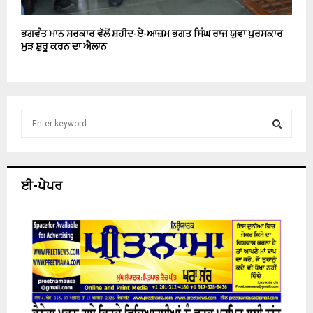
ਭਗਵੰਤ ਮਾਨ ਸਰਕਾਰ ਵੱਲੋਂ ਸ਼ਹੀਦ-ਏ-ਆਜ਼ਮ ਭਗਤ ਸਿੰਘ ਰਾਜ ਯੁਵਾ ਪੁਰਸਕਾਰ
ਮੁੜ ਸ਼ੁਰੂ ਕਰਨ ਦਾ ਐਲਾਨ
S
e
a
S
r
c
E
ਈ-ਪੇਪਰ
h
f
A
o
r
R
:
C
H