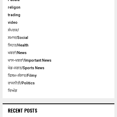
religon
trading
video
ਸੰਪਰਕ/
ਸਮਾਜ/Social
ਸਿਹਤ/Health
ਖਬਰਾਂ/News
ਖਾਸ-ਖਬਰਾਂ/Important News
ਖੇਡ-ਜਗਤ/Sports News
ਫਿਲਮ-ਸੰਸਾਰ/Filmy
ਰਾਜਨੀਤੀ/Politics
ਵਿਅੰਗ
RECENT POSTS