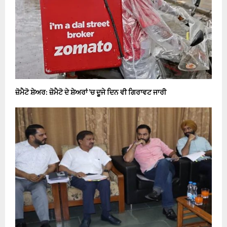
ਜ਼ੋਮੈਟੋ ਸ਼ੇਅਰ: ਜ਼ੋਮੈਟੋ ਦੇ ਸ਼ੇਅਰਾਂ ’ਚ ਦੂਜੇ ਦਿਨ ਵੀ ਗਿਰਾਵਟ ਜਾਰੀ