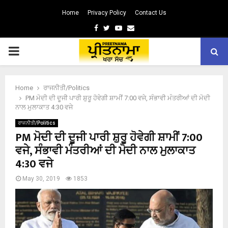
Home
Privacy Policy
Contact Us
Facebook
Twitter
Youtube
Email
PRIMARY
MENU
Home
ਰਾਜਨੀਤੀ/Politics
PM ਮੋਦੀ ਦੀ ਦੂਜੀ ਪਾਰੀ ਸ਼ੁਰੂ ਹੋਵੇਗੀ ਸ਼ਾਮੀਂ 7:00 ਵਜੇ, ਸੰਭਾਵੀ ਮੰਤਰੀਆਂ ਦੀ ਮੋਦੀ
ਨਾਲ ਮੁਲਾਕਾਤ 4:30 ਵਜੇ
ਰਾਜਨੀਤੀ/Politics
PM ਮੋਦੀ ਦੀ ਦੂਜੀ ਪਾਰੀ ਸ਼ੁਰੂ ਹੋਵੇਗੀ ਸ਼ਾਮੀਂ 7:00
ਵਜੇ, ਸੰਭਾਵੀ ਮੰਤਰੀਆਂ ਦੀ ਮੋਦੀ ਨਾਲ ਮੁਲਾਕਾਤ
4:30 ਵਜੇ
May 30, 2019
1853