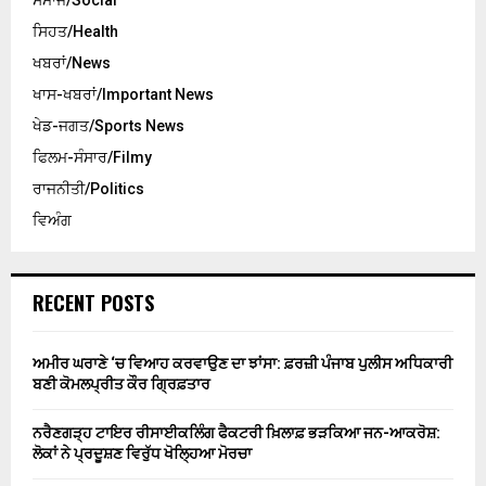
ਸਮਾਜ/Social
ਸਿਹਤ/Health
ਖਬਰਾਂ/News
ਖਾਸ-ਖਬਰਾਂ/Important News
ਖੇਡ-ਜਗਤ/Sports News
ਫਿਲਮ-ਸੰਸਾਰ/Filmy
ਰਾਜਨੀਤੀ/Politics
ਵਿਅੰਗ
RECENT POSTS
ਅਮੀਰ ਘਰਾਣੇ ‘ਚ ਵਿਆਹ ਕਰਵਾਉਣ ਦਾ ਝਾਂਸਾ: ਫ਼ਰਜ਼ੀ ਪੰਜਾਬ ਪੁਲੀਸ ਅਧਿਕਾਰੀ
ਬਣੀ ਕੋਮਲਪ੍ਰੀਤ ਕੌਰ ਗ੍ਰਿਫ਼ਤਾਰ
ਨਰੈਣਗੜ੍ਹ ਟਾਇਰ ਰੀਸਾਈਕਲਿੰਗ ਫੈਕਟਰੀ ਖ਼ਿਲਾਫ਼ ਭੜਕਿਆ ਜਨ-ਆਕਰੋਸ਼:
ਲੋਕਾਂ ਨੇ ਪ੍ਰਦੂਸ਼ਣ ਵਿਰੁੱਧ ਖੋਲ੍ਹਿਆ ਮੋਰਚਾ