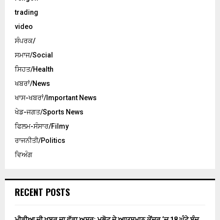
trading
video
ਸੰਪਰਕ/
ਸਮਾਜ/Social
ਸਿਹਤ/Health
ਖਬਰਾਂ/News
ਖਾਸ-ਖਬਰਾਂ/Important News
ਖੇਡ-ਜਗਤ/Sports News
ਫਿਲਮ-ਸੰਸਾਰ/Filmy
ਰਾਜਨੀਤੀ/Politics
ਵਿਅੰਗ
RECENT POSTS
ਮੀਡੀਆ ਦੀ ਖ਼ਬਰ ਦਾ ਵੱਡਾ ਅਸਰ: ਮਲੋਟ ਦੇ ਆਯੁਸ਼ਮਾਨ ਕੇਂਦਰ ‘ਚ 18 ਘੰਟੇ ਬੰਦ