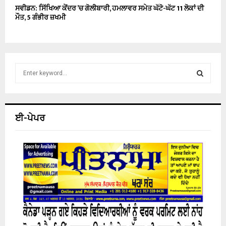
ਸਵੀਡਨ: ਸਿੱਖਿਆ ਕੇਂਦਰ ’ਚ ਗੋਲੀਬਾਰੀ, ਹਮਲਾਵਰ ਸਮੇਤ ਘੱਟੋ-ਘੱਟ 11 ਲੋਕਾਂ ਦੀ
ਮੌਤ, 5 ਗੰਭੀਰ ਜ਼ਖਮੀ
S
e
a
S
r
c
E
ਈ-ਪੇਪਰ
h
f
A
o
r
R
:
C
H