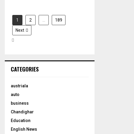
1
2
…
189
Next
CATEGORIES
austriala
auto
business
Chandighar
Education
English News