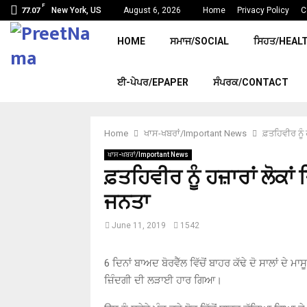
F
New York, US
August 6, 2026
Home
Privacy Policy
C
77.07
HOME
ਸਮਾਜ/SOCIAL
ਸਿਹਤ/HEAL
ਈ-ਪੇਪਰ/EPAPER
ਸੰਪਰਕ/CONTACT
Home
ਖਾਸ-ਖਬਰਾਂ/Important News
ਫ਼ਤਹਿਵੀਰ ਨੂੰ 
ਖਾਸ-ਖਬਰਾਂ/Important News
ਫ਼ਤਹਿਵੀਰ ਨੂੰ ਹਜ਼ਾਰਾਂ ਲੋਕਾਂ
ਜਨਤਾ
June 11, 2019
1542
6 ਦਿਨਾਂ ਬਾਅਦ ਬੋਰਵੈੱਲ ਵਿੱਚੋਂ ਬਾਹਰ ਕੱਢੇ ਦੋ ਸਾਲਾਂ ਦੇ 
ਜ਼ਿੰਦਗੀ ਦੀ ਲੜਾਈ ਹਾਰ ਗਿਆ।