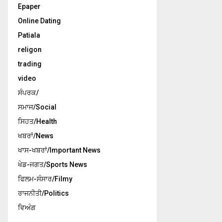
Epaper
Online Dating
Patiala
religon
trading
video
ਸੰਪਰਕ/
ਸਮਾਜ/Social
ਸਿਹਤ/Health
ਖਬਰਾਂ/News
ਖਾਸ-ਖਬਰਾਂ/Important News
ਖੇਡ-ਜਗਤ/Sports News
ਫਿਲਮ-ਸੰਸਾਰ/Filmy
ਰਾਜਨੀਤੀ/Politics
ਵਿਅੰਗ