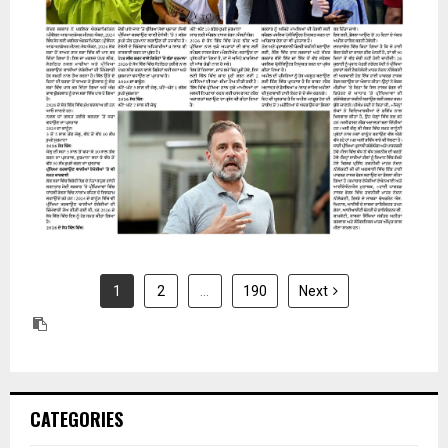
31 July 2026
1
2
…
190
Next
CATEGORIES