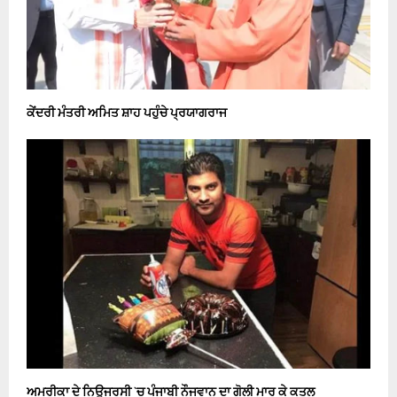
ਕੇਂਦਰੀ ਮੰਤਰੀ ਅਮਿਤ ਸ਼ਾਹ ਪਹੁੰਚੇ ਪ੍ਰਯਾਗਰਾਜ
ਅਮਰੀਕਾ ਦੇ ਨਿਊਜਰਸੀ `ਚ ਪੰਜਾਬੀ ਨੌਜਵਾਨ ਦਾ ਗੋਲੀ ਮਾਰ ਕੇ ਕਤਲ