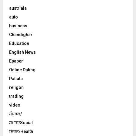
austriala
auto
business
Chandighar
Education
English News
Epaper
Online Dating
Patiala
religon
trading
video
ਸੰਪਰਕ/
ਸਮਾਜ/Social
ਸਿਹਤ/Health