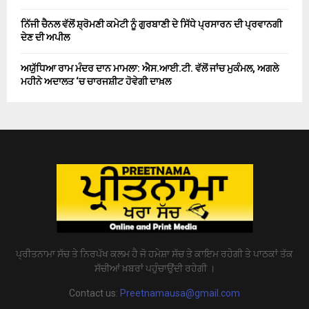
ਨਿੱਜੀ ਚੈਨਲ ਵੱਲੋਂ ਸ਼੍ਰੋਮਣੀ ਕਮੇਟੀ ਨੂੰ ਗੁਰਬਾਣੀ ਦੇ ਸਿੱਧੇ ਪ੍ਰਸਾਰਨ ਦੀ ਪ੍ਰਵਾਨਗੀ
ਦੇਣ ਦੀ ਅਪੀਲ
ਅਯੁੱਧਿਆ ਰਾਮ ਮੰਦਰ ਦਾਨ ਮਾਮਲਾ: ਐਸ.ਆਈ.ਟੀ. ਵੱਲੋਂ ਜਾਂਚ ਮੁਕੰਮਲ, ਅਗਲੇ
ਮਹੀਨੇ ਅਦਾਲਤ ‘ਚ ਚਾਰਜਸ਼ੀਟ ਹੋਵੇਗੀ ਦਾਖ਼ਲ
ਪ੍ਰੀਤਨਾਮਾ ਸੱਚ ਤੇ ਨਿਰਪੱਖ ਕਲਮ ਹੈ ਜੋ ਹਮੇਸ਼ਾ ਸੱਚ ਤੇ ਕਾਇਮ ਰਹੇਗੀ ਤੇ ਪਾਠਕਾਂ ਤੱਕ
ਸੱਚੀਆਂ ਖ਼ਬਰਾਂ ਪਹੁੰਚਾਉਂਦੀ ਰਹੇਗੀ ।
Contact us:
Preetnamausa@gmail.com