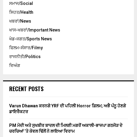
ਸਮਾਜ/Social
ਸਿਹਤ/Health
ਖਬਰਾਂ/News
ਖਾਸ-ਖਬਰਾਂ/Important News
ਖੇਡ-ਜਗਤ/Sports News
ਫਿਲਮ-ਸੰਸਾਰ/Filmy
ਰਾਜਨੀਤੀ/Politics
ਵਿਅੰਗ
RECENT POSTS
Varun Dhawan ਕਰਨਗੇ YRF ਦੀ ਪਹਿਲੀ Horror ਫ਼ਿਲਮ; ਅਭੈ ਪੰਨੂ ਹੋਣਗੇ
ਡਾਇਰੈਕਟਰ
PM ਮੋਦੀ ਅਤੇ ਸੁਖਬੀਰ ਬਾਦਲ ਦੀ ਮਿਲਣੀ ਮਗਰੋਂ ਅਕਾਲੀ-ਭਾਜਪਾ ਗਠਜੋੜ ਦੇ
ਚਰਚਿਆਂ ‘ਤੇ ਕੇਵਲ ਢਿੱਲੋਂ ਨੇ ਲਾਇਆ ਵਿਰਾਮ