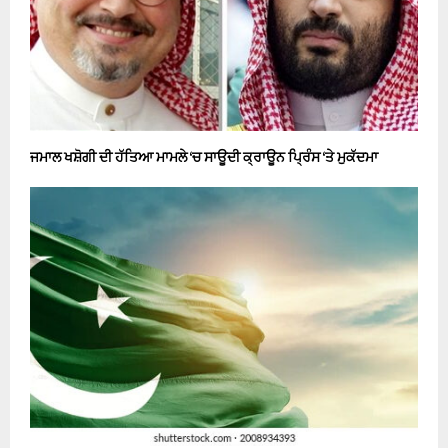
ਜਮਾਲ ਖਸ਼ੋਗੀ ਦੀ ਹੱਤਿਆ ਮਾਮਲੇ ‘ਚ ਸਾਊਦੀ ਕ੍ਰਾਊਨ ਪ੍ਰਿੰਸ ‘ਤੇ ਮੁਕੱਦਮਾ