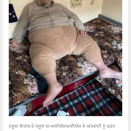
ਮੋਸੂਲ: ਇਰਾਕ ਦੇ ਮੋਸੂਲ ‘ਚ ਆਈਐਸਆਈਐਸ ਦੇ ਅੱਤਵਾਦੀ ਨੂੰ ਫੜਨ