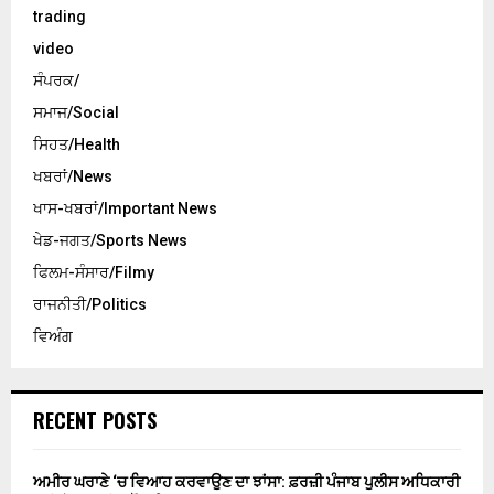
trading
video
ਸੰਪਰਕ/
ਸਮਾਜ/Social
ਸਿਹਤ/Health
ਖਬਰਾਂ/News
ਖਾਸ-ਖਬਰਾਂ/Important News
ਖੇਡ-ਜਗਤ/Sports News
ਫਿਲਮ-ਸੰਸਾਰ/Filmy
ਰਾਜਨੀਤੀ/Politics
ਵਿਅੰਗ
RECENT POSTS
ਅਮੀਰ ਘਰਾਣੇ ‘ਚ ਵਿਆਹ ਕਰਵਾਉਣ ਦਾ ਝਾਂਸਾ: ਫ਼ਰਜ਼ੀ ਪੰਜਾਬ ਪੁਲੀਸ ਅਧਿਕਾਰੀ