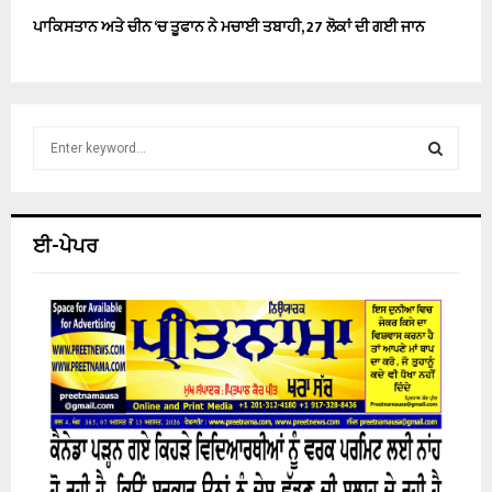
ਪਾਕਿਸਤਾਨ ਅਤੇ ਚੀਨ ‘ਚ ਤੂਫਾਨ ਨੇ ਮਚਾਈ ਤਬਾਹੀ, 27 ਲੋਕਾਂ ਦੀ ਗਈ ਜਾਨ
S
e
a
S
r
c
E
ਈ-ਪੇਪਰ
h
f
A
o
r
R
:
C
H