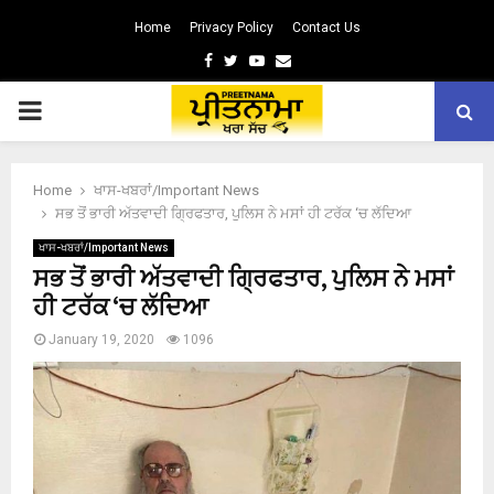
Home
Privacy Policy
Contact Us
Facebook
Twitter
Youtube
Email
PRIMARY
MENU
Home
ਖਾਸ-ਖਬਰਾਂ/Important News
ਸਭ ਤੋਂ ਭਾਰੀ ਅੱਤਵਾਦੀ ਗ੍ਰਿਫਤਾਰ, ਪੁਲਿਸ ਨੇ ਮਸਾਂ ਹੀ ਟਰੱਕ ‘ਚ ਲੱਦਿਆ
ਖਾਸ-ਖਬਰਾਂ/Important News
ਸਭ ਤੋਂ ਭਾਰੀ ਅੱਤਵਾਦੀ ਗ੍ਰਿਫਤਾਰ, ਪੁਲਿਸ ਨੇ ਮਸਾਂ
ਹੀ ਟਰੱਕ ‘ਚ ਲੱਦਿਆ
January 19, 2020
1096