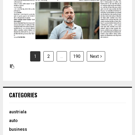
1
2
…
190
Next
CATEGORIES
austriala
auto
business