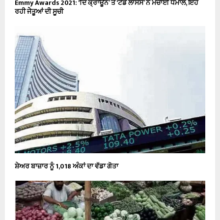
Emmy Awards 2021: ‘ਦਿ ਕ੍ਰਾਊਨ’ ਤੇ ‘ਟੇਡ ਲਾਸਸੋ’ ਨੇ ਮਚਾਈ ਧਮਾਲ, ਇਹ
ਰਹੀ ਜੇੇਤੂਆਂ ਦੀ ਸੂਚੀ
ਸ਼ੇਅਰ ਬਾਜ਼ਾਰ ਨੂੰ 1,018 ਅੰਕਾਂ ਦਾ ਵੱਡਾ ਗੋਤਾ