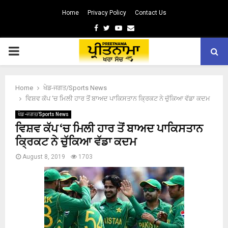
Home
Privacy Policy
Contact Us
Facebook
Twitter
Youtube
Email
PRIMARY
MENU
Home
ਖੇਡ-ਜਗਤ/Sports News
ਵਿਸ਼ਵ ਕੱਪ ‘ਚ ਮਿਲੀ ਹਾਰ ਤੋਂ ਬਾਅਦ ਪਾਕਿਸਤਾਨ ਕ੍ਰਿਕਟ ਨੇ ਚੁੱਕਿਆ ਵੱਡਾ ਕਦਮ
ਖੇਡ-ਜਗਤ/Sports News
ਵਿਸ਼ਵ ਕੱਪ ‘ਚ ਮਿਲੀ ਹਾਰ ਤੋਂ ਬਾਅਦ ਪਾਕਿਸਤਾਨ
ਕ੍ਰਿਕਟ ਨੇ ਚੁੱਕਿਆ ਵੱਡਾ ਕਦਮ
August 8, 2019
1703