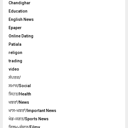
Chandighar
Education
English News
Epaper
Online Dating
Patiala
religon
trading
video
ਸੰਪਰਕ/
ਸਮਾਜ/Social
ਸਿਹਤ/Health
ਖਬਰਾਂ/News
ਖਾਸ-ਖਬਰਾਂ/Important News
ਖੇਡ-ਜਗਤ/Sports News
ਫਿਲਮ-ਸੰਸਾਰ/Filmy