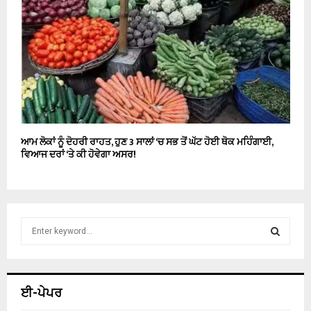
ਆਮ ਲੋਕਾਂ ਨੂੰ ਦੋਹਰੀ ਰਾਹਤ, ਹੁਣ 3 ਸਾਲਾਂ ‘ਚ ਸਭ ਤੋਂ ਘੱਟ ਹੋਈ ਥੋਕ ਮਹਿੰਗਾਈ,
ਵਿਆਜ ਦਰਾਂ ‘ਤੇ ਕੀ ਹੋਵੇਗਾ ਅਸਰ!
S
e
a
S
r
c
E
ਈ-ਪੇਪਰ
h