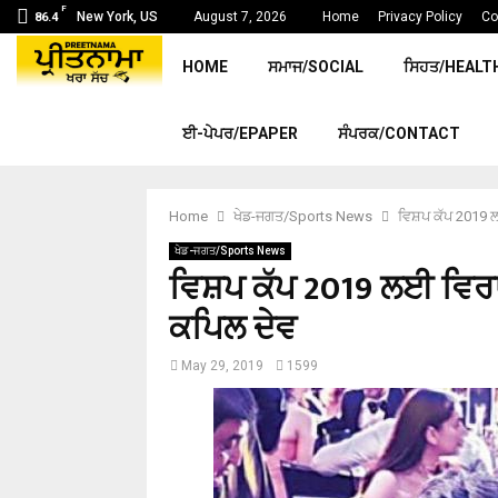
F
New York, US
August 7, 2026
Home
Privacy Policy
Co
86.4
HOME
ਸਮਾਜ/SOCIAL
ਸਿਹਤ/HEALT
ਈ-ਪੇਪਰ/EPAPER
ਸੰਪਰਕ/CONTACT
Home
ਖੇਡ-ਜਗਤ/Sports News
ਵਿਸ਼ਪ ਕੱਪ 2019 ਲ
ਖੇਡ-ਜਗਤ/Sports News
ਵਿਸ਼ਪ ਕੱਪ 2019 ਲਈ ਵਿਰਾਟ
ਕਪਿਲ ਦੇਵ
May 29, 2019
1599