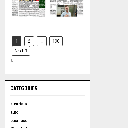
H
2026
2026
1
2
…
190
Next
CATEGORIES
austriala
auto
business