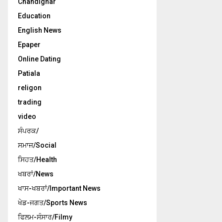
Chandighar
Education
English News
Epaper
Online Dating
Patiala
religon
trading
video
ਸੰਪਰਕ/
ਸਮਾਜ/Social
ਸਿਹਤ/Health
ਖਬਰਾਂ/News
ਖਾਸ-ਖਬਰਾਂ/Important News
ਖੇਡ-ਜਗਤ/Sports News
ਫਿਲਮ-ਸੰਸਾਰ/Filmy