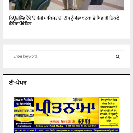
ਨਿਊਜ਼ੀਲੈਂਡ ਦੌਰੇ ’ਤੇ ਪੁੱਜੀ ਪਾਕਿਸਤਾਨੀ ਟੀਮ ਨੂੰ ਵੱਡਾ ਝਟਕਾ, ਛੇ ਖਿਡਾਰੀ ਨਿਕਲੇ
ਕੋਰੋਨਾ ਪੌਜ਼ੇਟਿਵ
S
e
a
S
r
c
E
ਈ-ਪੇਪਰ
h
f
A
o
r
R
:
C
H