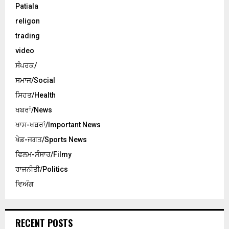
Patiala
religon
trading
video
ਸੰਪਰਕ/
ਸਮਾਜ/Social
ਸਿਹਤ/Health
ਖਬਰਾਂ/News
ਖਾਸ-ਖਬਰਾਂ/Important News
ਖੇਡ-ਜਗਤ/Sports News
ਫਿਲਮ-ਸੰਸਾਰ/Filmy
ਰਾਜਨੀਤੀ/Politics
ਵਿਅੰਗ
RECENT POSTS