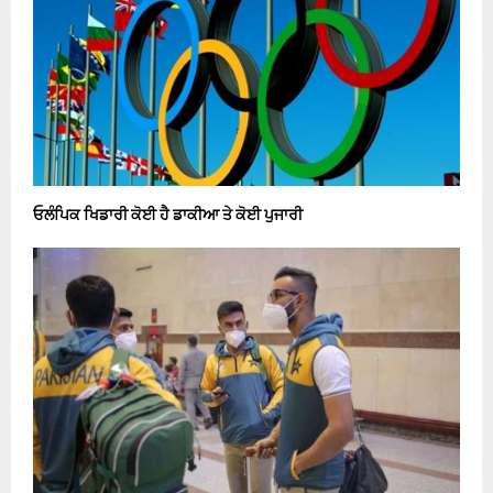
ਓਲੰਪਿਕ ਖਿਡਾਰੀ ਕੋਈ ਹੈ ਡਾਕੀਆ ਤੇ ਕੋਈ ਪੁਜਾਰੀ