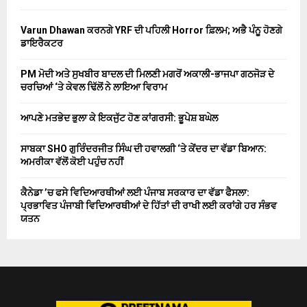
Varun Dhawan ਕਰਨਗੇ YRF ਦੀ ਪਹਿਲੀ Horror ਫ਼ਿਲਮ; ਅਭੈ ਪੰਨੂ ਹੋਣਗੇ
ਡਾਇਰੈਕਟਰ
PM ਮੋਦੀ ਅਤੇ ਸੁਖਬੀਰ ਬਾਦਲ ਦੀ ਮਿਲਣੀ ਮਗਰੋਂ ਅਕਾਲੀ-ਭਾਜਪਾ ਗਠਜੋੜ ਦੇ
ਚਰਚਿਆਂ ‘ਤੇ ਕੇਵਲ ਢਿੱਲੋਂ ਨੇ ਲਾਇਆ ਵਿਰਾਮ
ਆਪਣੇ ਮਤਭੇਦ ਭੁਲਾ ਕੇ ਇਕਜੁੱਟ ਹੋਣ ਕਾਂਗਰਸੀ: ਭੂਪੇਸ਼ ਬਘੇਲ
ਸਾਬਕਾ SHO ਗੁਰਿੰਦਰਜੀਤ ਸਿੰਘ ਦੀ ਹਵਾਲਗੀ ‘ਤੇ ਕੇਂਦਰ ਦਾ ਵੱਡਾ ਬਿਆਨ:
ਅਮਰੀਕਾ ਵੱਲੋਂ ਕੋਈ ਪਹੁੰਚ ਨਹੀਂ
ਕੈਨੇਡਾ ’ਚ ਫਸੇ ਵਿਦਿਆਰਥੀਆਂ ਲਈ ਪੰਜਾਬ ਸਰਕਾਰ ਦਾ ਵੱਡਾ ਫੈਸਲਾ:
ਪ੍ਰਭਾਵਿਤ ਪੰਜਾਬੀ ਵਿਦਿਆਰਥੀਆਂ ਦੇ ਹਿੱਤਾਂ ਦੀ ਰਾਖੀ ਲਈ ਕਰਾਂਗੇ ਹਰ ਸੰਭਵ
ਯਤਨ