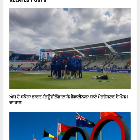
ਅੱਜ ਹੋ ਸਕੇਗਾ ਭਾਰਤ-ਨਿਊਜ਼ੀਲੈਂਡ ਦਾ ਸੈਮੀਫਾਈਨਲ? ਜਾਣੋ ਮੈਨਚੈਸਟਰ ਦੇ ਮੌਸਮ
ਦਾ ਹਾਲ