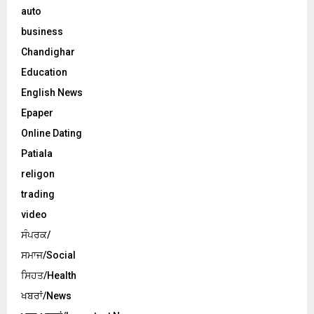
auto
business
Chandighar
Education
English News
Epaper
Online Dating
Patiala
religon
trading
video
ਸੰਪਰਕ/
ਸਮਾਜ/Social
ਸਿਹਤ/Health
ਖਬਰਾਂ/News