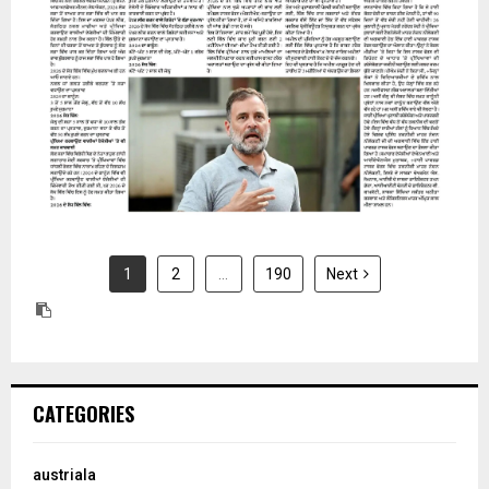
31 July 2026
1
2
…
190
Next
CATEGORIES
austriala