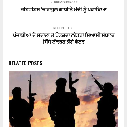
PREVIOUS POST
ਰੀਟਵੀਟਸ ’ਚ ਰਾਹੁਲ ਗਾਂਧੀ ਨੇ ਮੋਦੀ ਨੂੰ ਪਛਾੜਿਆ
NEXT POST
ਪੰਜਾਬੀਆਂ ਦੇ ਸਵਾਲਾਂ ਤੋਂ ਖੌਫਜ਼ਦਾ ਲੀਡਰ! ਸਿਆਸੀ ਸੱਥਾਂ ‘ਚ
ਸਿੱਧੇ ਟੱਕਰਣ ਲੱਗੇ ਵੋਟਰ
RELATED POSTS