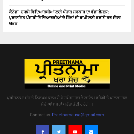
ਕੈਨੇਡਾ ’ਚ ਫਸੇ ਵਿਦਿਆਰਥੀਆਂ ਲਈ ਪੰਜਾਬ ਸਰਕਾਰ ਦਾ ਵੱਡਾ ਫੈਸਲਾ:
ਪ੍ਰਭਾਵਿਤ ਪੰਜਾਬੀ ਵਿਦਿਆਰਥੀਆਂ ਦੇ ਹਿੱਤਾਂ ਦੀ ਰਾਖੀ ਲਈ ਕਰਾਂਗੇ ਹਰ ਸੰਭਵ
ਯਤਨ
ਪ੍ਰੀਤਨਾਮਾ ਸੱਚ ਤੇ ਨਿਰਪੱਖ ਕਲਮ ਹੈ ਜੋ ਹਮੇਸ਼ਾ ਸੱਚ ਤੇ ਕਾਇਮ ਰਹੇਗੀ ਤੇ ਪਾਠਕਾਂ ਤੱਕ
ਸੱਚੀਆਂ ਖ਼ਬਰਾਂ ਪਹੁੰਚਾਉਂਦੀ ਰਹੇਗੀ ।
Contact us:
Preetnamausa@gmail.com