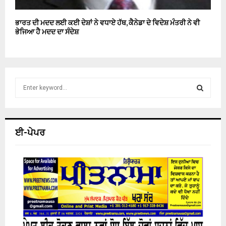
ਭਾਰਤ ਦੀ ਮਦਦ ਲਈ ਕਈ ਦੇਸ਼ਾਂ ਨੇ ਵਧਾਏ ਹੱਥ, ਕੈਨੇਡਾ ਦੇ ਵਿਦੇਸ਼ ਮੰਤਰੀ ਨੇ ਵੀ
ਭੇਜਿਆ ਹੈ ਮਦਦ ਦਾ ਸੰਦੇਸ਼
S
e
a
S
r
c
E
ਈ-ਪੇਪਰ
h
f
A
o
r
R
:
C
H