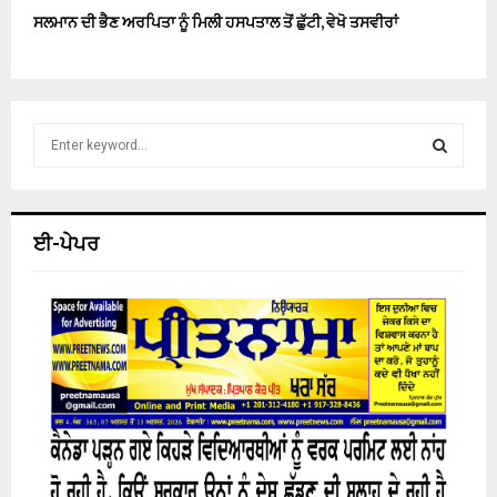
ਸਲਮਾਨ ਦੀ ਭੈਣ ਅਰਪਿਤਾ ਨੂੰ ਮਿਲੀ ਹਸਪਤਾਲ ਤੋਂ ਛੁੱਟੀ, ਵੇਖੋ ਤਸਵੀਰਾਂ
S
e
a
S
r
c
E
ਈ-ਪੇਪਰ
h
f
A
o
r
R
:
C
H