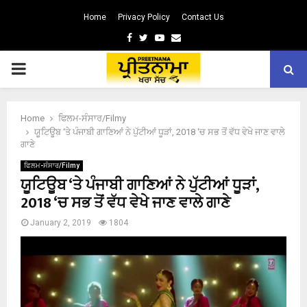
Home
Privacy Policy
Contact Us
Facebook
Twitter
Youtube
Email
PRIMARY
MENU
Home
ਫਿਲਮ-ਸੰਸਾਰ/Filmy
ਯੂਟਿਊਬ ‘ਤੇ ਪੰਜਾਬੀ ਗਾਣਿਆਂ ਨੇ ਪੁੱਟੀਆਂ ਧੂੜਾਂ, 2018 ‘ਚ ਸਭ ਤੋਂ ਵੱਧ ਵੇਖੇ ਜਾਣ ਵਾਲੇ
ਗਾਣੇ
ਫਿਲਮ-ਸੰਸਾਰ/Filmy
ਯੂਟਿਊਬ ‘ਤੇ ਪੰਜਾਬੀ ਗਾਣਿਆਂ ਨੇ ਪੁੱਟੀਆਂ ਧੂੜਾਂ,
2018 ‘ਚ ਸਭ ਤੋਂ ਵੱਧ ਵੇਖੇ ਜਾਣ ਵਾਲੇ ਗਾਣੇ
January 2, 2019
1804