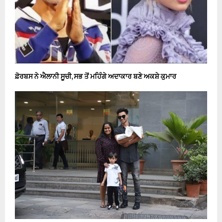
ਫ਼ੋਰਬਸ ਨੇ ਐਲਾਨੀ ਸੂਚੀ, ਸਭ ਤੋਂ ਮਹਿੰਗੇ ਅਦਾਕਾਰ ਬਣੇ ਅਕਸ਼ੇ ਕੁਮਾਰ