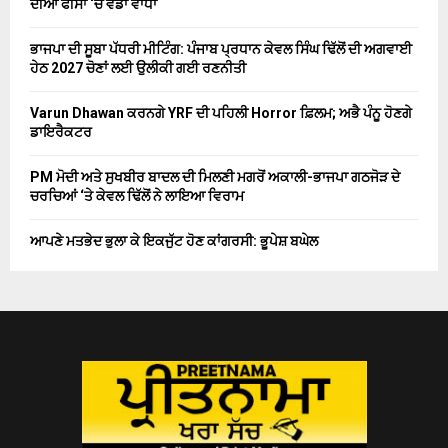
ਦੀਆਂ ਫੀਸਾਂ ‘ਚ ਵੱਡਾ ਵਾਧਾ
ਭਾਜਪਾ ਦੀ ਸੂਬਾ ਪੱਧਰੀ ਮੀਟਿੰਗ: ਪੰਜਾਬ ਪ੍ਰਧਾਨ ਕੇਵਲ ਸਿੰਘ ਢਿੱਲੋਂ ਦੀ ਅਗਵਾਈ
ਹੇਠ 2027 ਚੋਣਾਂ ਲਈ ਉਲੀਕੀ ਗਈ ਰਣਨੀਤੀ
Varun Dhawan ਕਰਨਗੇ YRF ਦੀ ਪਹਿਲੀ Horror ਫ਼ਿਲਮ; ਅਭੈ ਪੰਨੂ ਹੋਣਗੇ
ਡਾਇਰੈਕਟਰ
PM ਮੋਦੀ ਅਤੇ ਸੁਖਬੀਰ ਬਾਦਲ ਦੀ ਮਿਲਣੀ ਮਗਰੋਂ ਅਕਾਲੀ-ਭਾਜਪਾ ਗਠਜੋੜ ਦੇ
ਚਰਚਿਆਂ ‘ਤੇ ਕੇਵਲ ਢਿੱਲੋਂ ਨੇ ਲਾਇਆ ਵਿਰਾਮ
ਆਪਣੇ ਮਤਭੇਦ ਭੁਲਾ ਕੇ ਇਕਜੁੱਟ ਹੋਣ ਕਾਂਗਰਸੀ: ਭੂਪੇਸ਼ ਬਘੇਲ