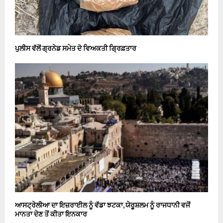
ਪੁਲੀਸ ਵੱਲੋਂ ਗ੍ਰਨੇਡ ਸਮੇਤ ਦੋ ਵਿਅਕਤੀ ਗ੍ਰਿਫ਼ਤਾਰ
ਆਸਟ੍ਰੇਲੀਆ ਦਾ ਇਜ਼ਰਾਈਲ ਨੂੰ ਵੱਡਾ ਝਟਕਾ, ਯੇਰੂਸ਼ਲਮ ਨੂੰ ਰਾਜਧਾਨੀ ਵਜੋਂ
ਮਾਨਤਾ ਦੇਣ ਤੋਂ ਕੀਤਾ ਇਨਕਾਰ