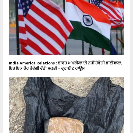
India America Relations : ਭਾਰਤ ਅਮਰੀਕਾ ਦੀ ਨਹੀਂ ਹੋਵੇਗੀ ਭਾਈਵਾਲਾ,
ਇਹ ਇਕ ਹੋਰ ਹੋਵੇਗੀ ਵੱਡੀ ਸ਼ਕਤੀ – ਵ੍ਹਾਈਟ ਹਾਊਸ