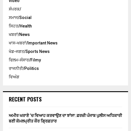
video
ਸੰਪਰਕ/
ਸਮਾਜ/Social
ਸਿਹਤ/Health
ਖਬਰਾਂ/News
ਖਾਸ-ਖਬਰਾਂ/Important News
ਖੇਡ-ਜਗਤ/Sports News
ਫਿਲਮ-ਸੰਸਾਰ/Filmy
ਰਾਜਨੀਤੀ/Politics
ਵਿਅੰਗ
RECENT POSTS
ਅਮੀਰ ਘਰਾਣੇ ‘ਚ ਵਿਆਹ ਕਰਵਾਉਣ ਦਾ ਝਾਂਸਾ: ਫ਼ਰਜ਼ੀ ਪੰਜਾਬ ਪੁਲੀਸ ਅਧਿਕਾਰੀ
ਬਣੀ ਕੋਮਲਪ੍ਰੀਤ ਕੌਰ ਗ੍ਰਿਫ਼ਤਾਰ