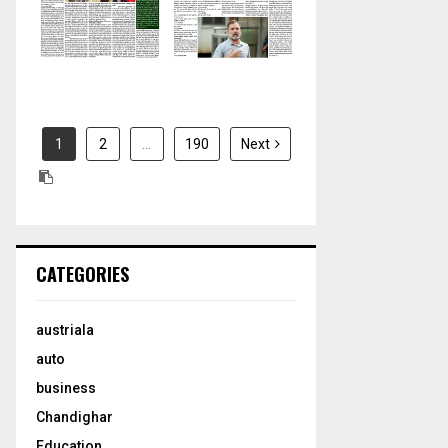
H
2026
2026
1
2
…
190
Next
CATEGORIES
austriala
auto
business
Chandighar
Education