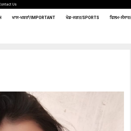
Contact Us
H
ਖਾਸ-ਖਬਰਾਂ/IMPORTANT
ਖੇਡ-ਜਗਤ/SPORTS
ਫਿਲਮ-ਸੰਸਾਰ