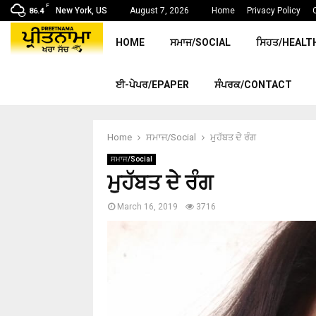
F
New York, US
August 7, 2026
Home
Privacy Policy
86.4
HOME
ਸਮਾਜ/SOCIAL
ਸਿਹਤ/HEALT
ਈ-ਪੇਪਰ/EPAPER
ਸੰਪਰਕ/CONTACT
Home
ਸਮਾਜ/Social
ਮੁਹੱਬਤ ਦੇੇ ਰੰਗ
ਸਮਾਜ/Social
ਮੁਹੱਬਤ ਦੇੇ ਰੰਗ
March 16, 2019
3716