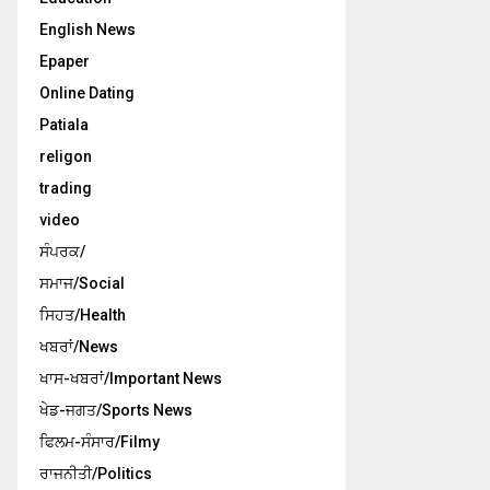
English News
Epaper
Online Dating
Patiala
religon
trading
video
ਸੰਪਰਕ/
ਸਮਾਜ/Social
ਸਿਹਤ/Health
ਖਬਰਾਂ/News
ਖਾਸ-ਖਬਰਾਂ/Important News
ਖੇਡ-ਜਗਤ/Sports News
ਫਿਲਮ-ਸੰਸਾਰ/Filmy
ਰਾਜਨੀਤੀ/Politics