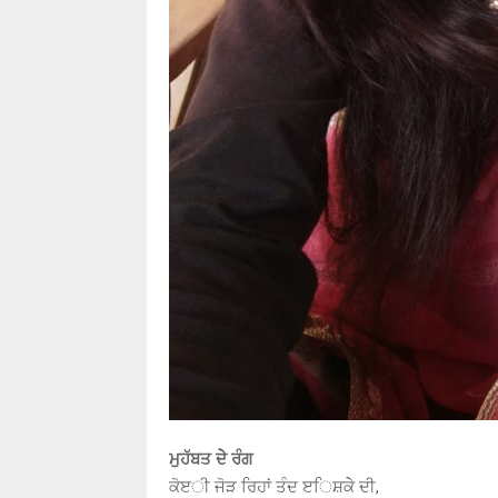
ਮੁਹੱਬਤ ਦੇੇ ਰੰਗ
ਕੋੲੀ ਜੋੜ ਰਿਹਾਂ ਤੰਦ ੲਿਸ਼ਕੇੇ ਦੀ,