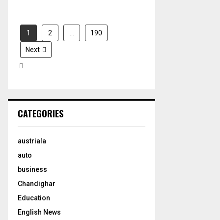
1
2
…
190
Next
CATEGORIES
austriala
auto
business
Chandighar
Education
English News