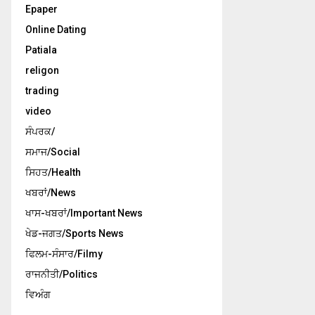
Epaper
Online Dating
Patiala
religon
trading
video
ਸੰਪਰਕ/
ਸਮਾਜ/Social
ਸਿਹਤ/Health
ਖਬਰਾਂ/News
ਖਾਸ-ਖਬਰਾਂ/Important News
ਖੇਡ-ਜਗਤ/Sports News
ਫਿਲਮ-ਸੰਸਾਰ/Filmy
ਰਾਜਨੀਤੀ/Politics
ਵਿਅੰਗ