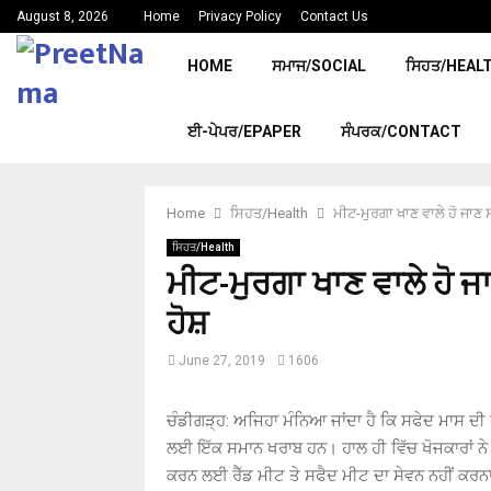
August 8, 2026
Home
Privacy Policy
Contact Us
HOME
ਸਮਾਜ/SOCIAL
ਸਿਹਤ/HEAL
ਈ-ਪੇਪਰ/EPAPER
ਸੰਪਰਕ/CONTACT
Home
ਸਿਹਤ/Health
ਮੀਟ-ਮੁਰਗਾ ਖਾਣ ਵਾਲੇ ਹੋ ਜਾਣ 
ਸਿਹਤ/Health
ਮੀਟ-ਮੁਰਗਾ ਖਾਣ ਵਾਲੇ ਹੋ ਜ
ਹੋਸ਼
June 27, 2019
1606
ਚੰਡੀਗੜ੍ਹ: ਅਜਿਹਾ ਮੰਨਿਆ ਜਾਂਦਾ ਹੈ ਕਿ ਸਫੇਦ ਮਾਸ ਦੀ ਥ
ਲਈ ਇੱਕ ਸਮਾਨ ਖਰਾਬ ਹਨ। ਹਾਲ ਹੀ ਵਿੱਚ ਖੋਜਕਾਰਾਂ ਨੇ 
ਕਰਨ ਲਈ ਰੈੱਡ ਮੀਟ ਤੇ ਸਫੈਦ ਮੀਟ ਦਾ ਸੇਵਨ ਨਹੀਂ ਕਰਨ