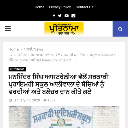
Home
Privacy Policy
Contact Us
Facebook
Twitter
Youtube
Email
PRIMARY
MENU
Home
ਖਬਰਾਂ/News
ਮਨਜਿੰਦਰ ਸਿੰਘ ਆਸਟਰੇਲੀਆ ਵੱਲੋਂ ਸਰਕਾਰੀ ਪ੍ਰਾਇਮਰੀ ਸਕੂਲ ਆਲੀਵਾਲਾ ਦੇ
ਬੱਚਿਆਂ ਨੂੰ ਵਰਦੀਆਂ ਅਤੇ ਬਲੇਜ਼ਰ ਦਾਨ ਕੀਤੇ ਗਏ
ਖਬਰਾਂ/News
ਮਨਜਿੰਦਰ ਸਿੰਘ ਆਸਟਰੇਲੀਆ ਵੱਲੋਂ ਸਰਕਾਰੀ
ਪ੍ਰਾਇਮਰੀ ਸਕੂਲ ਆਲੀਵਾਲਾ ਦੇ ਬੱਚਿਆਂ ਨੂੰ
ਵਰਦੀਆਂ ਅਤੇ ਬਲੇਜ਼ਰ ਦਾਨ ਕੀਤੇ ਗਏ
January 17, 2020
1389