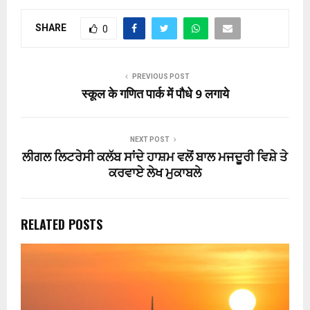
SHARE
0
PREVIOUS POST
स्कूल के गणित पार्क में पौधे 9 लगाये
NEXT POST
ਲੀਗਲ ਲਿਟਰੇਸੀ ਕਲੱਬ ਸਾਂਦੇ ਹਾਸ਼ਮ ਵਲੋਂ ਬਾਲ ਮਜਦੂਰੀ ਵਿਸ਼ੇ ਤੇ
ਕਰਵਾਏ ਲੇਖ ਮੁਕਾਬਲੇ
RELATED POSTS