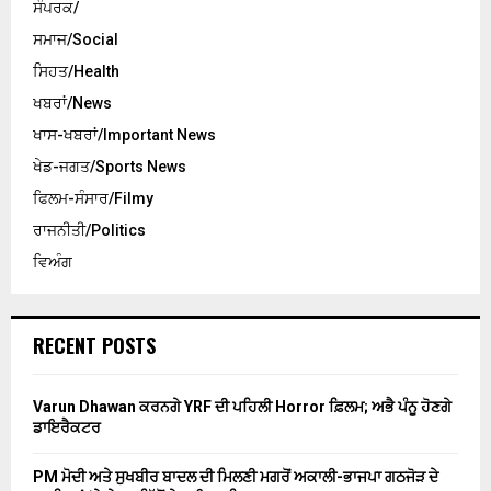
ਸੰਪਰਕ/
ਸਮਾਜ/Social
ਸਿਹਤ/Health
ਖਬਰਾਂ/News
ਖਾਸ-ਖਬਰਾਂ/Important News
ਖੇਡ-ਜਗਤ/Sports News
ਫਿਲਮ-ਸੰਸਾਰ/Filmy
ਰਾਜਨੀਤੀ/Politics
ਵਿਅੰਗ
RECENT POSTS
Varun Dhawan ਕਰਨਗੇ YRF ਦੀ ਪਹਿਲੀ Horror ਫ਼ਿਲਮ; ਅਭੈ ਪੰਨੂ ਹੋਣਗੇ
ਡਾਇਰੈਕਟਰ
PM ਮੋਦੀ ਅਤੇ ਸੁਖਬੀਰ ਬਾਦਲ ਦੀ ਮਿਲਣੀ ਮਗਰੋਂ ਅਕਾਲੀ-ਭਾਜਪਾ ਗਠਜੋੜ ਦੇ