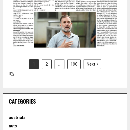
1
2
…
190
Next
CATEGORIES
austriala
auto