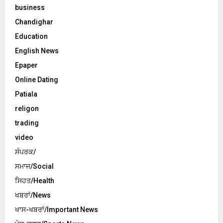
business
Chandighar
Education
English News
Epaper
Online Dating
Patiala
religon
trading
video
ਸੰਪਰਕ/
ਸਮਾਜ/Social
ਸਿਹਤ/Health
ਖਬਰਾਂ/News
ਖਾਸ-ਖਬਰਾਂ/Important News