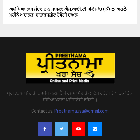
ਅਯੁੱਧਿਆ ਰਾਮ ਮੰਦਰ ਦਾਨ ਮਾਮਲਾ: ਐਸ.ਆਈ.ਟੀ. ਵੱਲੋਂ ਜਾਂਚ ਮੁਕੰਮਲ, ਅਗਲੇ
ਮਹੀਨੇ ਅਦਾਲਤ ‘ਚ ਚਾਰਜਸ਼ੀਟ ਹੋਵੇਗੀ ਦਾਖ਼ਲ
ਪ੍ਰੀਤਨਾਮਾ ਸੱਚ ਤੇ ਨਿਰਪੱਖ ਕਲਮ ਹੈ ਜੋ ਹਮੇਸ਼ਾ ਸੱਚ ਤੇ ਕਾਇਮ ਰਹੇਗੀ ਤੇ ਪਾਠਕਾਂ ਤੱਕ
ਸੱਚੀਆਂ ਖ਼ਬਰਾਂ ਪਹੁੰਚਾਉਂਦੀ ਰਹੇਗੀ ।
Contact us:
Preetnamausa@gmail.com