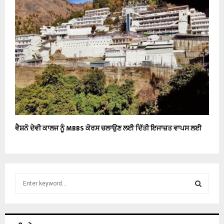
ਵੈਸ਼ਨੋ ਦੇਵੀ ਕਾਲਜ ਨੂੰ MBBS ਕੋਰਸ ਚਲਾਉਣ ਲਈ ਦਿੱਤੀ ਇਜਾਜ਼ਤ ਵਾਪਸ ਲਈ
S
e
a
S
r
c
E