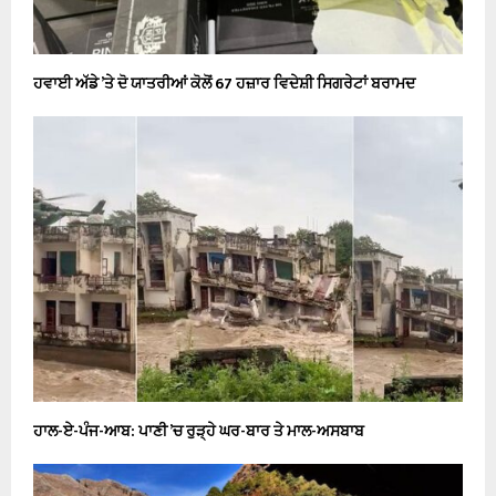
ਹਵਾਈ ਅੱਡੇ ’ਤੇ ਦੋ ਯਾਤਰੀਆਂ ਕੋਲੋਂ 67 ਹਜ਼ਾਰ ਵਿਦੇਸ਼ੀ ਸਿਗਰੇਟਾਂ ਬਰਾਮਦ
ਹਾਲ-ਏ-ਪੰਜ-ਆਬ: ਪਾਣੀ ’ਚ ਰੁੜ੍ਹੇ ਘਰ-ਬਾਰ ਤੇ ਮਾਲ-ਅਸਬਾਬ