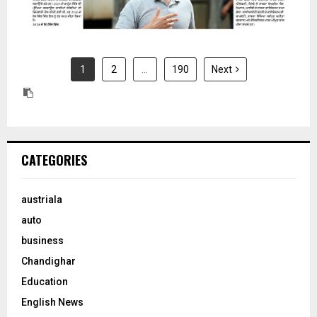
1
2
…
190
Next
CATEGORIES
austriala
auto
business
Chandighar
Education
English News