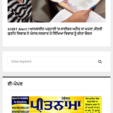
SCERT Alert ! ਆਨਲਾਈਨ ਪੜ੍ਹਾਈ ’ਚ ਸਾਈਬਰ ਅਟੈਕ ਦਾ ਖ਼ਤਰਾ, ਕੇਂਦਰੀ
ਗ੍ਰਹਿ ਵਿਭਾਗ ਨੇ ਪੰਜਾਬ ਸਰਕਾਰ ਤੇ ਸਿੱਖਿਆ ਵਿਭਾਗ ਨੂੰ ਕੀਤਾ ਚੌਕਸ
S
e
a
S
r
c
E
ਈ-ਪੇਪਰ
h
f
A
o
r
R
:
C