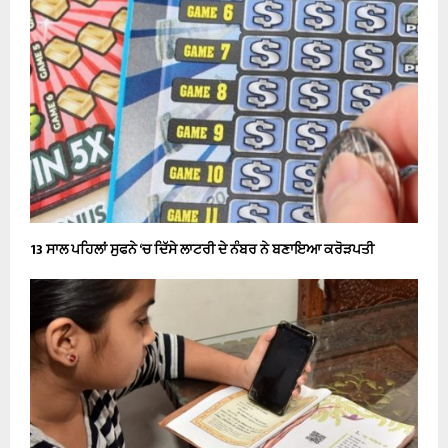
13 ਸਾਲ ਪਹਿਲਾਂ ਸੁਫਨੇ ‘ਚ ਦਿੱਸੇ ਲਾਟਰੀ ਦੇ ਨੰਬਰ ਨੇ ਬਣਾਇਆ ਕਰੋੜਪਤੀ