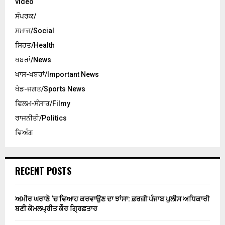
video
ਸੰਪਰਕ/
ਸਮਾਜ/Social
ਸਿਹਤ/Health
ਖਬਰਾਂ/News
ਖਾਸ-ਖਬਰਾਂ/Important News
ਖੇਡ-ਜਗਤ/Sports News
ਫਿਲਮ-ਸੰਸਾਰ/Filmy
ਰਾਜਨੀਤੀ/Politics
ਵਿਅੰਗ
RECENT POSTS
ਅਮੀਰ ਘਰਾਣੇ ‘ਚ ਵਿਆਹ ਕਰਵਾਉਣ ਦਾ ਝਾਂਸਾ: ਫ਼ਰਜ਼ੀ ਪੰਜਾਬ ਪੁਲੀਸ ਅਧਿਕਾਰੀ
ਬਣੀ ਕੋਮਲਪ੍ਰੀਤ ਕੌਰ ਗ੍ਰਿਫ਼ਤਾਰ