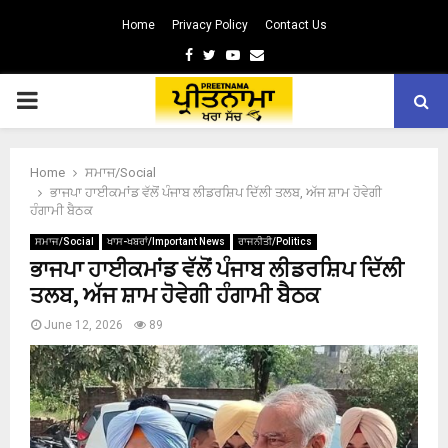
Home
Privacy Policy
Contact Us
Facebook
Twitter
Youtube
Email
PRIMARY
MENU
Home
ਸਮਾਜ/Social
ਭਾਜਪਾ ਹਾਈਕਮਾਂਡ ਵੱਲੋਂ ਪੰਜਾਬ ਲੀਡਰਸ਼ਿਪ ਦਿੱਲੀ ਤਲਬ, ਅੱਜ ਸ਼ਾਮ ਹੋਵੇਗੀ
ਹੰਗਾਮੀ ਬੈਠਕ
ਸਮਾਜ/Social
ਖਾਸ-ਖਬਰਾਂ/Important News
ਰਾਜਨੀਤੀ/Politics
ਭਾਜਪਾ ਹਾਈਕਮਾਂਡ ਵੱਲੋਂ ਪੰਜਾਬ ਲੀਡਰਸ਼ਿਪ ਦਿੱਲੀ
ਤਲਬ, ਅੱਜ ਸ਼ਾਮ ਹੋਵੇਗੀ ਹੰਗਾਮੀ ਬੈਠਕ
June 12, 2026
89