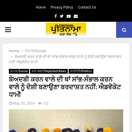
Home
Privacy Policy
Contact Us
Facebook
Twitter
Youtube
Email
PRIMARY
MENU
Home
ਸਮਾਜ/Social
ਬੇਅਦਬੀ ਕਰਨ ਵਾਲੇ ਦੀ ਥਾਂ ਸਾਂਭ-ਸੰਭਾਲ ਕਰਨ ਵਾਲੇ ਨੂੰ ਦੋਸ਼ੀ ਬਣਾਉਣਾ ਬਰਦਾਸ਼ਤ
ਨਹੀਂ: ਐਡਵੋਕੇਟ ਧਾਮੀ
ਸਮਾਜ/Social
ਖਾਸ-ਖਬਰਾਂ/Important News
ਰਾਜਨੀਤੀ/Politics
ਬੇਅਦਬੀ ਕਰਨ ਵਾਲੇ ਦੀ ਥਾਂ ਸਾਂਭ-ਸੰਭਾਲ ਕਰਨ
ਵਾਲੇ ਨੂੰ ਦੋਸ਼ੀ ਬਣਾਉਣਾ ਬਰਦਾਸ਼ਤ ਨਹੀਂ: ਐਡਵੋਕੇਟ
ਧਾਮੀ
May 20, 2026
132