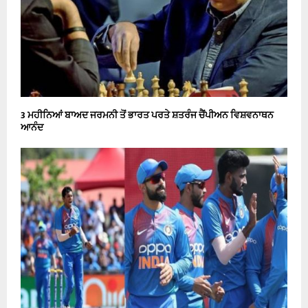
3 ਮਹੀਨਿਆਂ ਬਾਅਦ ਜਰਮਨੀ ਤੋਂ ਭਾਰਤ ਪਰਤੇ ਸ਼ਤਰੰਜ ਚੈਂਪੀਅਨ ਵਿਸ਼ਵਨਾਥਨ
ਆਨੰਦ