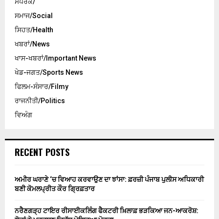
ਸੰਪਰਕ/
ਸਮਾਜ/Social
ਸਿਹਤ/Health
ਖਬਰਾਂ/News
ਖਾਸ-ਖਬਰਾਂ/Important News
ਖੇਡ-ਜਗਤ/Sports News
ਫਿਲਮ-ਸੰਸਾਰ/Filmy
ਰਾਜਨੀਤੀ/Politics
ਵਿਅੰਗ
RECENT POSTS
ਅਮੀਰ ਘਰਾਣੇ ‘ਚ ਵਿਆਹ ਕਰਵਾਉਣ ਦਾ ਝਾਂਸਾ: ਫ਼ਰਜ਼ੀ ਪੰਜਾਬ ਪੁਲੀਸ ਅਧਿਕਾਰੀ
ਬਣੀ ਕੋਮਲਪ੍ਰੀਤ ਕੌਰ ਗ੍ਰਿਫ਼ਤਾਰ
ਨਰੈਣਗੜ੍ਹ ਟਾਇਰ ਰੀਸਾਈਕਲਿੰਗ ਫੈਕਟਰੀ ਖ਼ਿਲਾਫ਼ ਭੜਕਿਆ ਜਨ-ਆਕਰੋਸ਼: