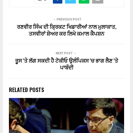
PREVIOUS POST
ਰਣਵੀਰ ਸਿੰਘ ਦੀ ਕ੍ਰਿਕਟ ਖਿਡਾਰੀਆਂ ਨਾਲ ਮੁਲਾਕਾਤ,
ਤਸਵੀਰਾਂ ਸ਼ੇਅਰ ਕਰ ਲਿਖੇ ਕਮਾਲ ਕੈਪਸ਼ਨ
NEXT POST
ਰੂਸ ’ਤੇ ਲੱਗ ਸਕਦੀ ਹੈ ਟੋਕੀਓ ਉਲੰਪਿਕਸ ’ਚ ਭਾਗ ਲੈਣ ’ਤੇ
ਪਾਬੰਦੀ
RELATED POSTS