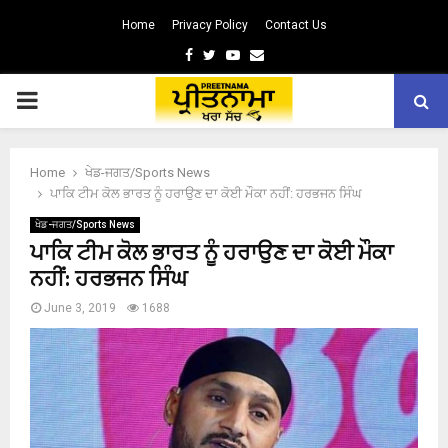
Home
Privacy Policy
Contact Us
Facebook
Twitter
Youtube
Email
PRIMARY
MENU
Home
ਖੇਡ-ਜਗਤ/Sports News
ਪਾਕਿ ਟੀਮ ਕੋਲ ਭਾਰਤ ਨੂੰ ਹਰਾਉਣ ਦਾ ਕੋਈ ਮੌਕਾ ਨਹੀਂ: ਹਰਭਜਨ ਸਿੰਘ
ਖੇਡ-ਜਗਤ/Sports News
ਪਾਕਿ ਟੀਮ ਕੋਲ ਭਾਰਤ ਨੂੰ ਹਰਾਉਣ ਦਾ ਕੋਈ ਮੌਕਾ
ਨਹੀਂ: ਹਰਭਜਨ ਸਿੰਘ
June 3, 2019
1688