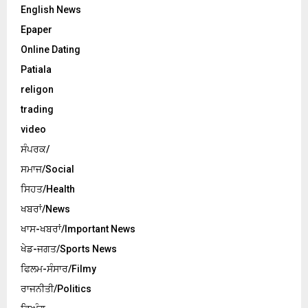
English News
Epaper
Online Dating
Patiala
religon
trading
video
ਸੰਪਰਕ/
ਸਮਾਜ/Social
ਸਿਹਤ/Health
ਖਬਰਾਂ/News
ਖਾਸ-ਖਬਰਾਂ/Important News
ਖੇਡ-ਜਗਤ/Sports News
ਫਿਲਮ-ਸੰਸਾਰ/Filmy
ਰਾਜਨੀਤੀ/Politics