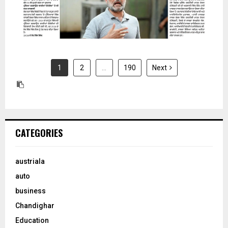
1
2
…
190
Next
CATEGORIES
austriala
auto
business
Chandighar
Education