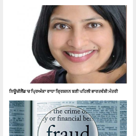
ਨਿਊਜ਼ੀਲੈਂਡ ‘ਚ ਪ੍ਰਿਅੰਕਾ ਰਾਧਾ ਕ੍ਰਿਸ਼ਨਨ ਬਣੀ ਪਹਿਲੀ ਭਾਰਤਵੰਸ਼ੀ ਮੰਤਰੀ