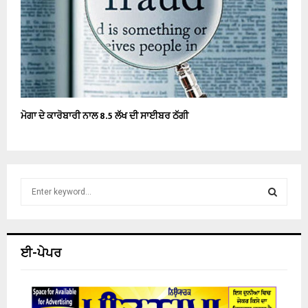
ਮੋਗਾ ਦੇ ਕਾਰੋਬਾਰੀ ਨਾਲ 8.5 ਲੱਖ ਦੀ ਸਾਈਬਰ ਠੱਗੀ
S
e
a
S
r
c
E
ਈ-ਪੇਪਰ
h
f
A
o
r
R