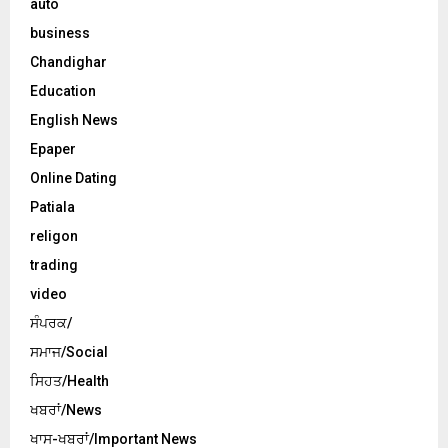
auto
business
Chandighar
Education
English News
Epaper
Online Dating
Patiala
religon
trading
video
ਸੰਪਰਕ/
ਸਮਾਜ/Social
ਸਿਹਤ/Health
ਖਬਰਾਂ/News
ਖਾਸ-ਖਬਰਾਂ/Important News