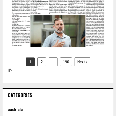
1
2
…
190
Next
CATEGORIES
austriala