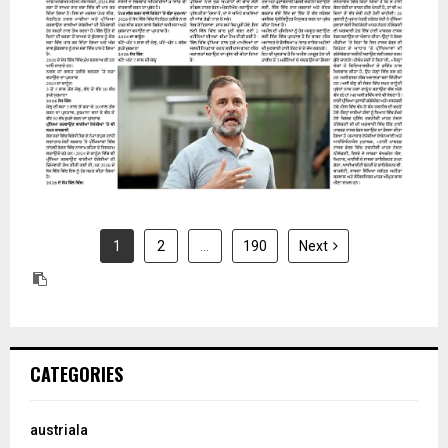
31 July 2026
1
2
…
190
Next
CATEGORIES
austriala