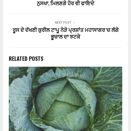
ਨੁਸਖਾ, ਮਿਲਣਗੇ ਹੋਰ ਵੀ ਫਾਇਦੇ
NEXT POST
ਰੂਸ ਦੇ ਦੱਖਣੀ ਕੁਰੀਲ ਟਾਪੂ ਨੇੜੇ ਪ੍ਰਸ਼ਾਂਤ ਮਹਾਸਾਗਰ ‘ਚ ਲੱਗੇ
ਭੂਚਾਲ ਦਾ ਝਟਕੇ
RELATED POSTS