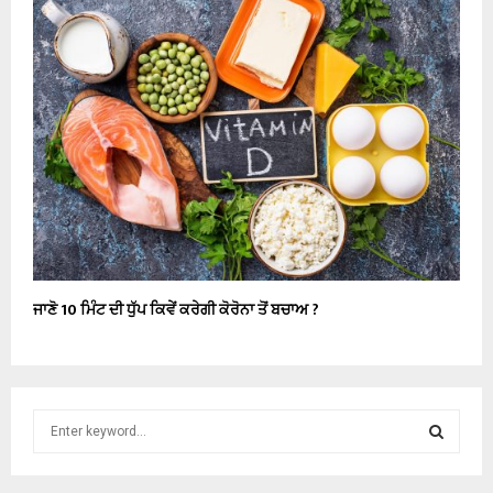
ਜਾਣੋ 10 ਮਿੰਟ ਦੀ ਧੁੱਪ ਕਿਵੇਂ ਕਰੇਗੀ ਕੋਰੋਨਾ ਤੋਂ ਬਚਾਅ ?
S
e
a
S
r