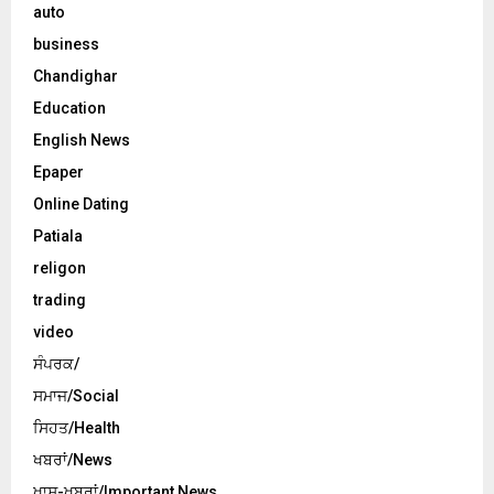
auto
business
Chandighar
Education
English News
Epaper
Online Dating
Patiala
religon
trading
video
ਸੰਪਰਕ/
ਸਮਾਜ/Social
ਸਿਹਤ/Health
ਖਬਰਾਂ/News
ਖਾਸ-ਖਬਰਾਂ/Important News