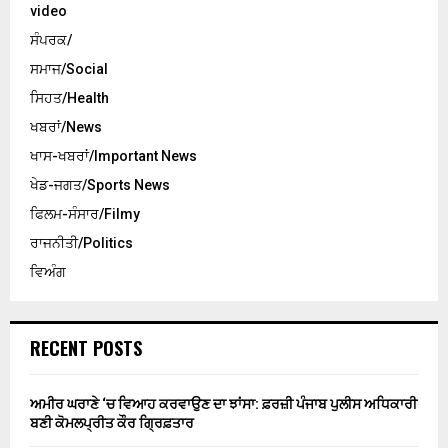
video
ਸੰਪਰਕ/
ਸਮਾਜ/Social
ਸਿਹਤ/Health
ਖਬਰਾਂ/News
ਖਾਸ-ਖਬਰਾਂ/Important News
ਖੇਡ-ਜਗਤ/Sports News
ਫਿਲਮ-ਸੰਸਾਰ/Filmy
ਰਾਜਨੀਤੀ/Politics
ਵਿਅੰਗ
RECENT POSTS
ਅਮੀਰ ਘਰਾਣੇ ‘ਚ ਵਿਆਹ ਕਰਵਾਉਣ ਦਾ ਝਾਂਸਾ: ਫ਼ਰਜ਼ੀ ਪੰਜਾਬ ਪੁਲੀਸ ਅਧਿਕਾਰੀ
ਬਣੀ ਕੋਮਲਪ੍ਰੀਤ ਕੌਰ ਗ੍ਰਿਫ਼ਤਾਰ