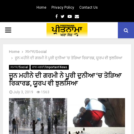
Home
Privacy Policy
Contact Us
Facebook
Twitter
Youtube
Email
PRIMARY
MENU
Home
ਸਮਾਜ/Social
ਜੂਨ ਮਹੀਨੇ ਦੀ ਗਰਮੀ ਨੇ ਪੂਰੀ ਦੁਨੀਆ ‘ਚ ਤੋੜਿਆ ਰਿਕਾਰਡ, ਯੂਰਪ ਵੀ ਝੁਲਸਿਆ
ਸਮਾਜ/Social
ਖਾਸ-ਖਬਰਾਂ/Important News
ਜੂਨ ਮਹੀਨੇ ਦੀ ਗਰਮੀ ਨੇ ਪੂਰੀ ਦੁਨੀਆ ‘ਚ ਤੋੜਿਆ
ਰਿਕਾਰਡ, ਯੂਰਪ ਵੀ ਝੁਲਸਿਆ
July 3, 2019
1563