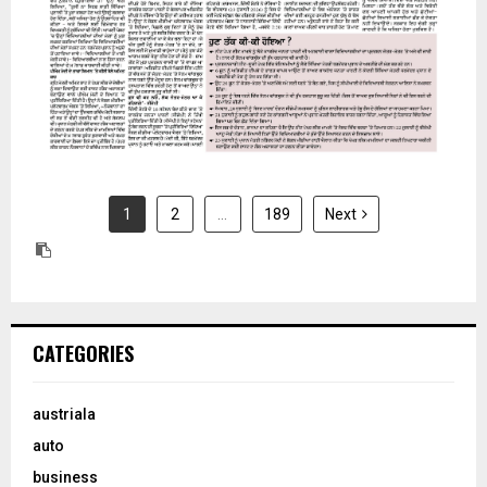
1
2
…
189
Next
CATEGORIES
austriala
auto
business