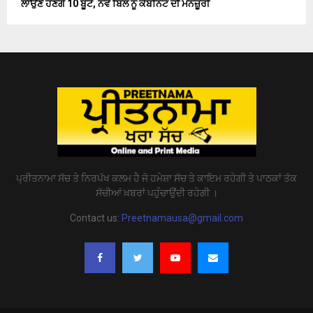
ਲਾਉਣੇ ਹੋਣਗੇ 10 ਬੂਟੇ, ਨਵੇਂ ਬਿੱਲ ਨੂੰ ਕੈਬਨਿਟ ਦੀ ਮਨਜ਼ੂਰੀ
ਪ੍ਰੀਤਨਾਮਾ ਸੱਚ ਤੇ ਨਿਰਪੱਖ ਕਲਮ ਹੈ ਜੋ ਹਮੇਸ਼ਾ ਸੱਚ ਤੇ ਕਾਇਮ ਰਹੇਗੀ ਤੇ ਪਾਠਕਾਂ ਤੱਕ
ਸੱਚੀਆਂ ਖ਼ਬਰਾਂ ਪਹੁੰਚਾਉਂਦੀ ਰਹੇਗੀ ।
Contact us:
Preetnamausa@gmail.com