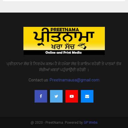
ਪ੍ਰੀਤਨਾਮਾ ਸੱਚ ਤੇ ਨਿਰਪੱਖ ਕਲਮ ਹੈ ਜੋ ਹਮੇਸ਼ਾ ਸੱਚ ਤੇ ਕਾਇਮ ਰਹੇਗੀ ਤੇ ਪਾਠਕਾਂ ਤੱਕ
ਸੱਚੀਆਂ ਖ਼ਬਰਾਂ ਪਹੁੰਚਾਉਂਦੀ ਰਹੇਗੀ ।
Contact us:
Preetnamausa@gmail.com
@ 2020 - PreetNama. Powered by
GP Webs