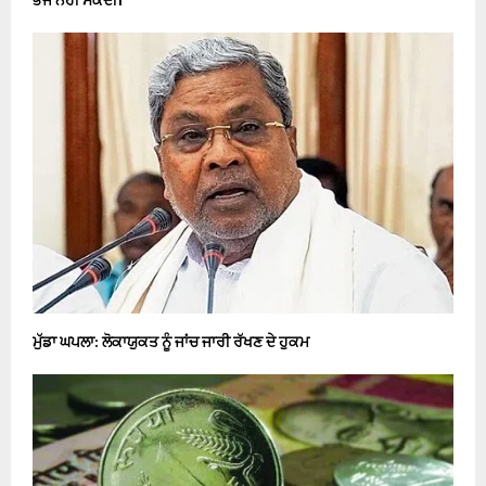
ਭੱਜ ਨਹੀਂ ਸਕਦੀ।
ਮੁੱਡਾ ਘਪਲਾ: ਲੋਕਾਯੁਕਤ ਨੂੰ ਜਾਂਚ ਜਾਰੀ ਰੱਖਣ ਦੇ ਹੁਕਮ