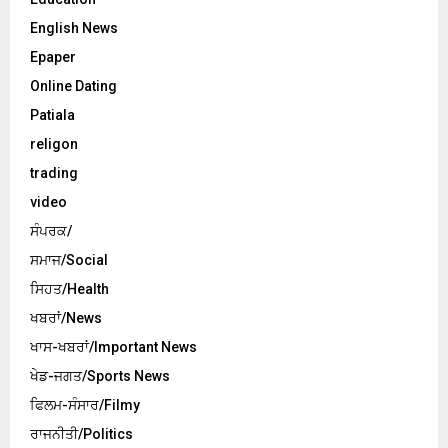
English News
Epaper
Online Dating
Patiala
religon
trading
video
ਸੰਪਰਕ/
ਸਮਾਜ/Social
ਸਿਹਤ/Health
ਖਬਰਾਂ/News
ਖਾਸ-ਖਬਰਾਂ/Important News
ਖੇਡ-ਜਗਤ/Sports News
ਫਿਲਮ-ਸੰਸਾਰ/Filmy
ਰਾਜਨੀਤੀ/Politics