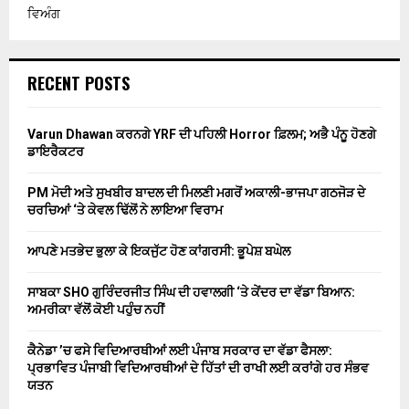
ਵਿਅੰਗ
RECENT POSTS
Varun Dhawan ਕਰਨਗੇ YRF ਦੀ ਪਹਿਲੀ Horror ਫ਼ਿਲਮ; ਅਭੈ ਪੰਨੂ ਹੋਣਗੇ
ਡਾਇਰੈਕਟਰ
PM ਮੋਦੀ ਅਤੇ ਸੁਖਬੀਰ ਬਾਦਲ ਦੀ ਮਿਲਣੀ ਮਗਰੋਂ ਅਕਾਲੀ-ਭਾਜਪਾ ਗਠਜੋੜ ਦੇ
ਚਰਚਿਆਂ ‘ਤੇ ਕੇਵਲ ਢਿੱਲੋਂ ਨੇ ਲਾਇਆ ਵਿਰਾਮ
ਆਪਣੇ ਮਤਭੇਦ ਭੁਲਾ ਕੇ ਇਕਜੁੱਟ ਹੋਣ ਕਾਂਗਰਸੀ: ਭੂਪੇਸ਼ ਬਘੇਲ
ਸਾਬਕਾ SHO ਗੁਰਿੰਦਰਜੀਤ ਸਿੰਘ ਦੀ ਹਵਾਲਗੀ ‘ਤੇ ਕੇਂਦਰ ਦਾ ਵੱਡਾ ਬਿਆਨ:
ਅਮਰੀਕਾ ਵੱਲੋਂ ਕੋਈ ਪਹੁੰਚ ਨਹੀਂ
ਕੈਨੇਡਾ ’ਚ ਫਸੇ ਵਿਦਿਆਰਥੀਆਂ ਲਈ ਪੰਜਾਬ ਸਰਕਾਰ ਦਾ ਵੱਡਾ ਫੈਸਲਾ:
ਪ੍ਰਭਾਵਿਤ ਪੰਜਾਬੀ ਵਿਦਿਆਰਥੀਆਂ ਦੇ ਹਿੱਤਾਂ ਦੀ ਰਾਖੀ ਲਈ ਕਰਾਂਗੇ ਹਰ ਸੰਭਵ
ਯਤਨ