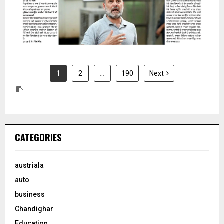
1
2
…
190
Next
CATEGORIES
austriala
auto
business
Chandighar
Education