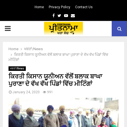
Home
Privacy Policy
Contact Us
Facebook
Twitter
Youtube
Email
PRIMARY
MENU
Home
ਖਬਰਾਂ/News
ਕਿਰਤੀ ਕਿਸਾਨ ਯੂਨੀਅਨ ਵੱਲੋਂ ਬਲਾਕ ਬਾਘਾ ਪੁਰਾਣਾ ਦੇ ਵੱਖ ਵੱਖ ਪਿੰਡਾਂ ਵਿੱਚ
ਮੀਟਿੰਗਾਂ
ਖਬਰਾਂ/News
ਕਿਰਤੀ ਕਿਸਾਨ ਯੂਨੀਅਨ ਵੱਲੋਂ ਬਲਾਕ ਬਾਘਾ
ਪੁਰਾਣਾ ਦੇ ਵੱਖ ਵੱਖ ਪਿੰਡਾਂ ਵਿੱਚ ਮੀਟਿੰਗਾਂ
January 24, 2020
991