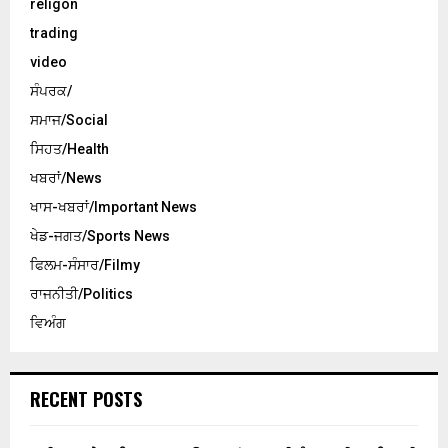
religon
trading
video
ਸੰਪਰਕ/
ਸਮਾਜ/Social
ਸਿਹਤ/Health
ਖਬਰਾਂ/News
ਖਾਸ-ਖਬਰਾਂ/Important News
ਖੇਡ-ਜਗਤ/Sports News
ਫਿਲਮ-ਸੰਸਾਰ/Filmy
ਰਾਜਨੀਤੀ/Politics
ਵਿਅੰਗ
RECENT POSTS