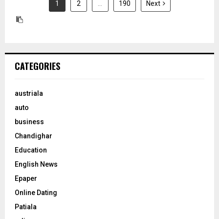
1
2
…
190
Next
CATEGORIES
austriala
auto
business
Chandighar
Education
English News
Epaper
Online Dating
Patiala