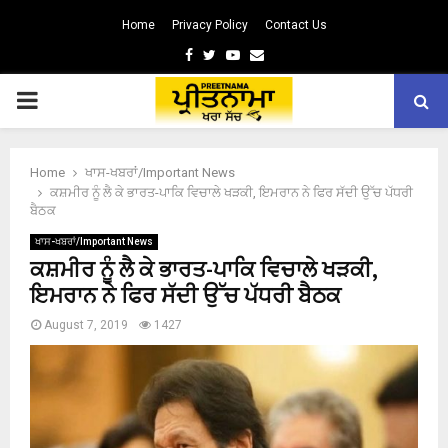
Home
Privacy Policy
Contact Us
Facebook
Twitter
Youtube
Email
PRIMARY
MENU
Home
ਖਾਸ-ਖਬਰਾਂ/Important News
ਕਸ਼ਮੀਰ ਨੂੰ ਲੈ ਕੇ ਭਾਰਤ-ਪਾਕਿ ਵਿਚਾਲੇ ਖੜਕੀ, ਇਮਰਾਨ ਨੇ ਫਿਰ ਸੱਦੀ ਉੱਚ ਪੱਧਰੀ
ਬੈਠਕ
ਖਾਸ-ਖਬਰਾਂ/Important News
ਕਸ਼ਮੀਰ ਨੂੰ ਲੈ ਕੇ ਭਾਰਤ-ਪਾਕਿ ਵਿਚਾਲੇ ਖੜਕੀ,
ਇਮਰਾਨ ਨੇ ਫਿਰ ਸੱਦੀ ਉੱਚ ਪੱਧਰੀ ਬੈਠਕ
August 7, 2019
1427