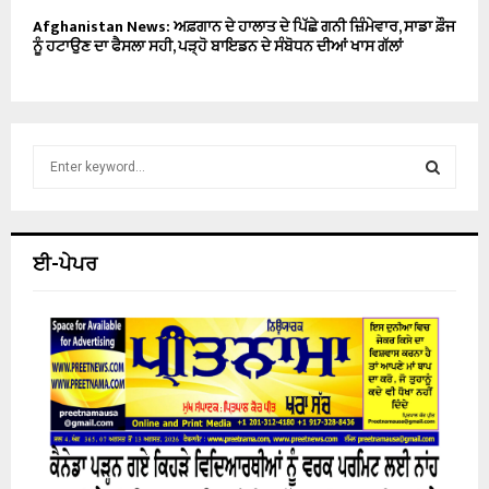
Afghanistan News: ਅਫ਼ਗਾਨ ਦੇ ਹਾਲਾਤ ਦੇ ਪਿੱਛੇ ਗਨੀ ਜ਼ਿੰਮੇਵਾਰ, ਸਾਡਾ ਫ਼ੌਜ
ਨੂੰ ਹਟਾਉਣ ਦਾ ਫੈਸਲਾ ਸਹੀ, ਪੜ੍ਹੋ ਬਾਇਡਨ ਦੇ ਸੰਬੋਧਨ ਦੀਆਂ ਖਾਸ ਗੱਲਾਂ
S
e
a
S
r
c
E
ਈ-ਪੇਪਰ
h
f
A
o
r
R
:
C
H