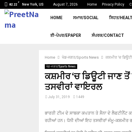
F
New York, US
August 7, 2026
Home
Privacy Policy
C
82.22
HOME
ਸਮਾਜ/SOCIAL
ਸਿਹਤ/HEAL
ਈ-ਪੇਪਰ/EPAPER
ਸੰਪਰਕ/CONTACT
Home
ਖੇਡ-ਜਗਤ/Sports News
ਕਸ਼ਮੀਰ ‘ਚ ਡਿਊਟੀ ਜ
ਖੇਡ-ਜਗਤ/Sports News
ਕਸ਼ਮੀਰ ‘ਚ ਡਿਊਟੀ ਜਾਣ ਤੋਂ 
ਤਸਵੀਰਾਂ ਵਾਇਰਲ
July 31, 2019
1449
ਭਾਰਤੀ ਟੀਮ ਦੇ ਸਾਬਕਾ ਕਪਤਾਨ ਤੇ ਸੈਨਾ ਦੇ ਲੈਫਟੀਨੈਂਟ 
ਰਹੀਆਂ ਹਨ। ਧੋਨੀ ਦੀਆਂ ਇਹ ਤਸਵੀਰਾਂ ਜੰਮੂ-ਕਸ਼ਮੀਰ ਰਵ