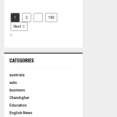
1
2
…
190
Next
CATEGORIES
austriala
auto
business
Chandighar
Education
English News