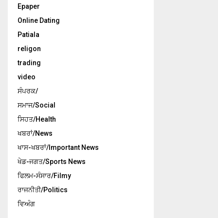
Epaper
Online Dating
Patiala
religon
trading
video
ਸੰਪਰਕ/
ਸਮਾਜ/Social
ਸਿਹਤ/Health
ਖਬਰਾਂ/News
ਖਾਸ-ਖਬਰਾਂ/Important News
ਖੇਡ-ਜਗਤ/Sports News
ਫਿਲਮ-ਸੰਸਾਰ/Filmy
ਰਾਜਨੀਤੀ/Politics
ਵਿਅੰਗ